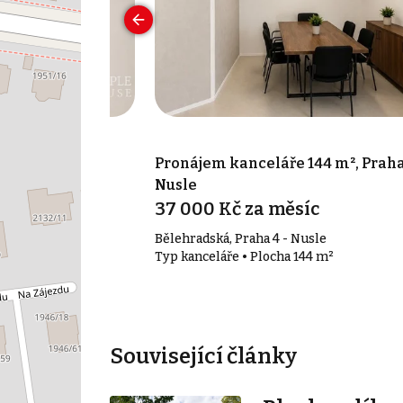
 17 m², Praha 7
Pronájem kanceláře 144 m², Praha
Nusle
síc
37 000 Kč za měsíc
Bělehradská, Praha 4 - Nusle
17 m²
Typ kanceláře • Plocha 144 m²
Související články