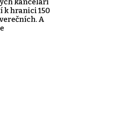
ých kanceláří
ží k hranici 150
tverečních. A
je