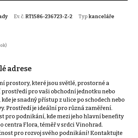
rady
Ev. č.
RT1586-236723-Z-2
Typ
kanceláře
rok)
lé adrese
 prostory, které jsou světlé, prostorné a
í prostředí pro vaši obchodní jednotku nebo
, kde je snadný přístup z ulice po schodech nebo
. Prostředí je ideální pro různá zaměření.
st pro podnikání, kde mezi jeho hlavní benefity
o centra Flora, téměř v srdci Vinohrad.
ožnost pro rozvoj svého podnikání! Kontaktujte