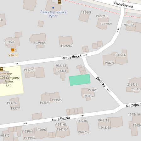
jem kanceláře 265 m², Praha -
Pronájem kanceláře
0 EUR za m²/měsíc
10 000 Kč za mě
 Staška 2059/80b, Praha 4 - Krč
Malířská, Praha 7
nceláře • Plocha 265 m²
Typ kanceláře • Plocha 