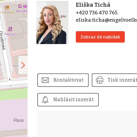
Eliška Tichá
+420 736 470 765
eliska.ticha@engelvoel
Zobraz 64 nabídek
Kontaktovat
Tisk inzerá
Nahlásit inzerát