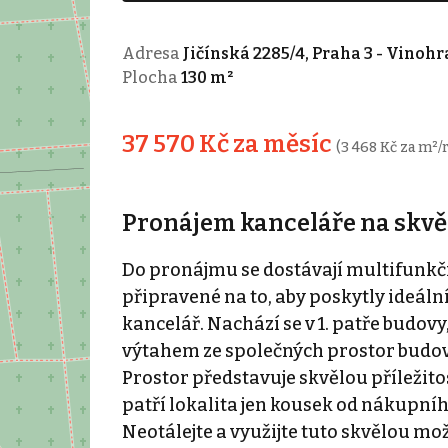
Adresa
Jičínská 2285/4, Praha 3 - Vinoh
Plocha
130 m²
37 570 Kč za měsíc
(3 468 Kč za m²/
Pronájem kanceláře na skvě
Do pronájmu se dostávají multifunkční
připravené na to, aby poskytly ideáln
kancelář. Nachází se v 1. patře budovy
výtahem ze společných prostor budovy
Prostor představuje skvělou příležito
patří lokalita jen kousek od nákupníh
Neotálejte a využijte tuto skvělou m