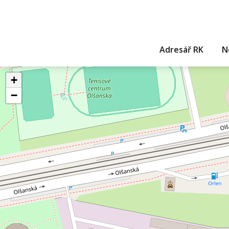
Adresář RK
N
+
−