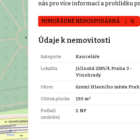
nás pro více informací a prohlídku pr
MIMOŘÁDNĚ NEHOSPODÁRNÁ
G
Údaje k nemovitosti
Kategorie
Kanceláře
Lokalita
Jičínská 2285/4, Praha 3 -
Vinohrady
Okres
území Hlavního města Prah
Užitná plocha
130 m²
Podlaží
2. NP
umístění