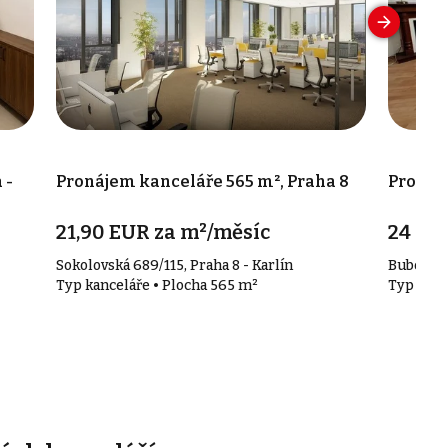
 -
Pronájem kanceláře 565 m², Praha 8
Pronáje
21,90 EUR za m²/měsíc
24 00
Sokolovská 689/115, Praha 8 - Karlín
Bubenečs
Typ kanceláře • Plocha 565 m²
Typ kanc