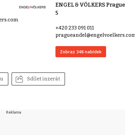
ENGEL & VÖLKERS Prague
5
kers.com
+420 233 091 011
pragueandel@engelvoelkers.co
Zobraz 348 nabídek
tu
Sdílet inzerát