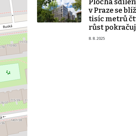
Plocha sdílen
v Praze se blí
tisíc metrů č
růst pokraču
8. 8. 2025