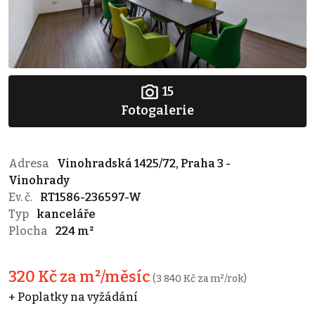
15
Fotogalerie
Adresa
Vinohradská 1425/72, Praha 3 -
Vinohrady
Ev. č.
RT1586-236597-W
Typ
kanceláře
Plocha
224 m²
320 Kč za m²/měsíc
(3 840 Kč za m²/rok)
+ Poplatky na vyžádání