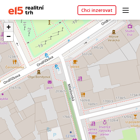
Chci inzerovat
+
−