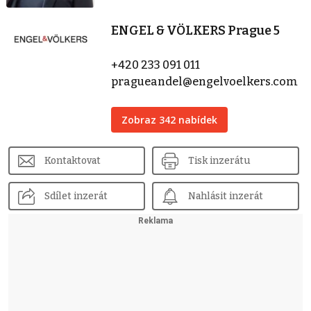
ENGEL & VÖLKERS Prague 5
+420 233 091 011
pragueandel@engelvoelkers.com
Zobraz 342 nabídek
Kontaktovat
Tisk inzerátu
Sdílet inzerát
Nahlásit inzerát