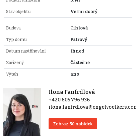
Podlaží umístění
3. NP
Stav objektu
Velmi dobrý
Budova
Cihlová
Typ domu
Patrový
Datum nastěhování
Ihned
Zařízený
Částečně
Výtah
ano
Ilona Fanfrdlová
+420 605 796 936
ilona.fanfrdlova@engelvoelkers.c
Zobraz 50 nabídek