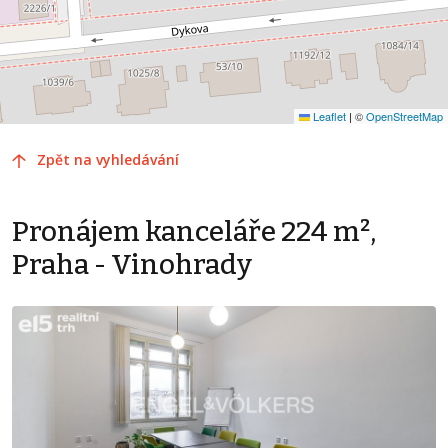
Leaflet
|
©
OpenStreetMap
Zpět na vyhledávání
Pronájem kanceláře 224 m²,
Praha - Vinohrady