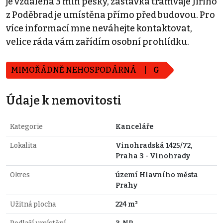
je vzdálena 3 min pěšky, zastávka tramvaje Jiřího
z Poděbrad je umístěna přímo před budovou. Pro
více informací mne neváhejte kontaktovat,
velice ráda vám zařídím osobní prohlídku.
MIMOŘÁDNĚ NEHOSPODÁRNÁ
G
Údaje k nemovitosti
Kategorie
Kanceláře
Lokalita
Vinohradská 1425/72,
Praha 3 - Vinohrady
Okres
území Hlavního města
Prahy
Užitná plocha
224 m²