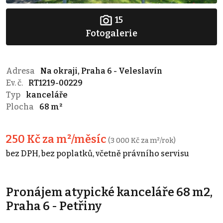
15
Fotogalerie
Adresa
Na okraji, Praha 6 - Veleslavín
Ev. č.
RT1219-00229
Typ
kanceláře
Plocha
68 m²
250 Kč za m²/měsíc
(3 000 Kč za m²/rok)
bez DPH, bez poplatků, včetně právního servisu
Pronájem atypické kanceláře 68 m2,
Praha 6 - Petřiny