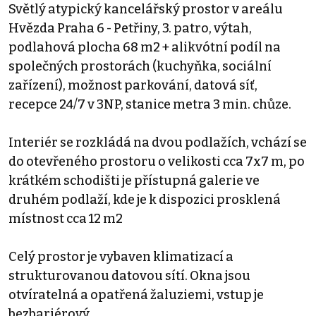
Světlý atypický kancelářský prostor v areálu
Hvězda Praha 6 - Petřiny, 3. patro, výtah,
podlahová plocha 68 m2 + alikvótní podíl na
společných prostorách (kuchyňka, sociální
zařízení), možnost parkování, datová síť,
recepce 24/7 v 3NP, stanice metra 3 min. chůze.
Interiér se rozkládá na dvou podlažích, vchází se
do otevřeného prostoru o velikosti cca 7x7 m, po
krátkém schodišti je přístupná galerie ve
druhém podlaží, kde je k dispozici prosklená
místnost cca 12 m2
Celý prostor je vybaven klimatizací a
strukturovanou datovou sítí. Okna jsou
otvíratelná a opatřená žaluziemi, vstup je
bezbariérový.