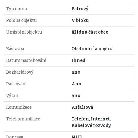
Typ domu
Patrový
Poloha objektu
V bloku
Umístění objektu
Klidná část obce
Zástavba
Obchodní a obytná
Datum nastěhování
Ihned
Bezbariérový
ano
Parkování
Ano
Výtah
ano
Komunikace
Asfaltová
Telekomunikace
Telefon, Internet,
Kabelové rozvody
Doprava
MHD