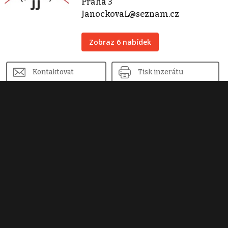
Praha 3
JanockovaL@seznam.cz
Zobraz 6 nabídek
Kontaktovat
Tisk inzerátu
Sdílet inzerát
Nahlásit inzerát