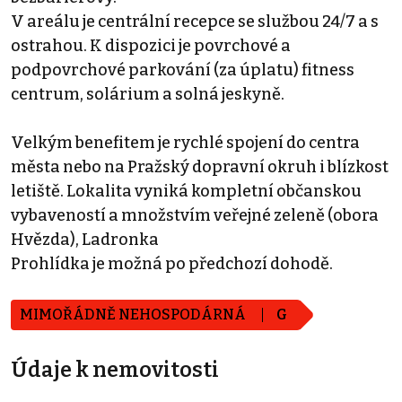
V areálu je centrální recepce se službou 24/7 a s
ostrahou. K dispozici je povrchové a
podpovrchové parkování (za úplatu) fitness
centrum, solárium a solná jeskyně.
Velkým benefitem je rychlé spojení do centra
města nebo na Pražský dopravní okruh i blízkost
letiště. Lokalita vyniká kompletní občanskou
vybaveností a množstvím veřejné zeleně (obora
Hvězda), Ladronka
Prohlídka je možná po předchozí dohodě.
MIMOŘÁDNĚ NEHOSPODÁRNÁ
G
Údaje k nemovitosti