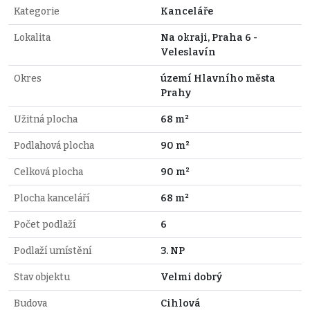
Kategorie
Kanceláře
Lokalita
Na okraji, Praha 6 -
Veleslavín
Okres
území Hlavního města
Prahy
Užitná plocha
68 m²
Podlahová plocha
90 m²
Celková plocha
90 m²
Plocha kanceláří
68 m²
Počet podlaží
6
Podlaží umístění
3. NP
Stav objektu
Velmi dobrý
Budova
Cihlová