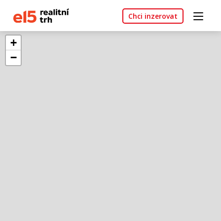
Chci inzerovat
+
−