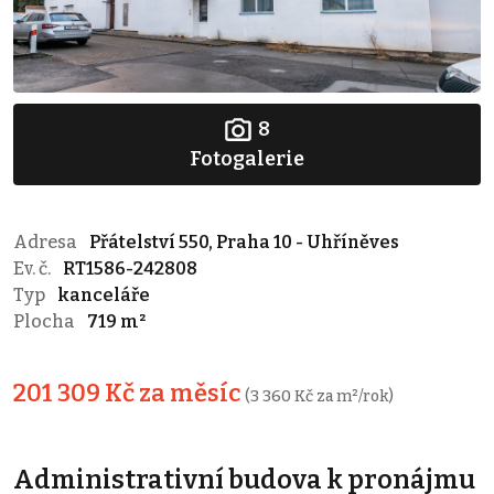
8
Fotogalerie
Adresa
Přátelství 550, Praha 10 - Uhříněves
Ev. č.
RT1586-242808
Typ
kanceláře
Plocha
719 m²
201 309 Kč za měsíc
(3 360 Kč za m²/rok)
Administrativní budova k pronájmu