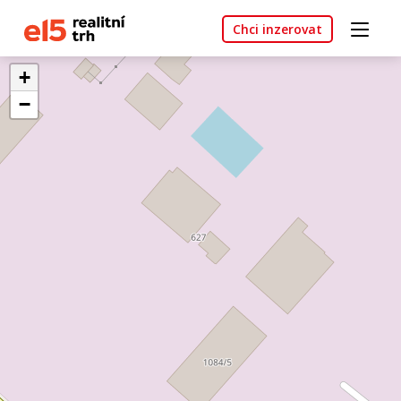
Chci inzerovat
+
−