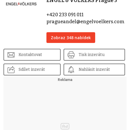
ENGEL & VÖLKERS Prague 5
+420 233 091 011
pragueandel@engelvoelkers.com
Zobraz 348 nabídek
Kontaktovat
Tisk inzerátu
Sdílet inzerát
Nahlásit inzerát