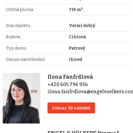
Užitná plocha
719 m²
Stav objektu
Velmi dobrý
Budova
Cihlová
Typ domu
Patrový
Datum nastěhování
Ihned
Ilona Fanfrdlová
+420 605 796 936
ilona.fanfrdlova@engelvoelkers.c
Zobraz 50 nabídek