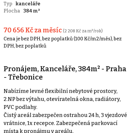
Typ
kanceláře
Plocha
384 m²
70 656 Kč za měsíc
(2 208 Kč za m²/rok)
Cena je bez DPH, bez poplatků (100 Kč/m2/měs), bez
DPH, bez poplatků
Pronájem, Kanceláře, 384m² - Praha
- Třebonice
Nabízíme levné flexibilní nebytové prostory,
2.NP bez výtahu, otevíratelná okna, radiátory,
PVC podlahy.
Čistý areál zabezpečen ostrahou 24 h, 3 vjezdové
vrátnice, 1x recepce. Zabezpečená parkovací
místa k pronájmu v areálu.