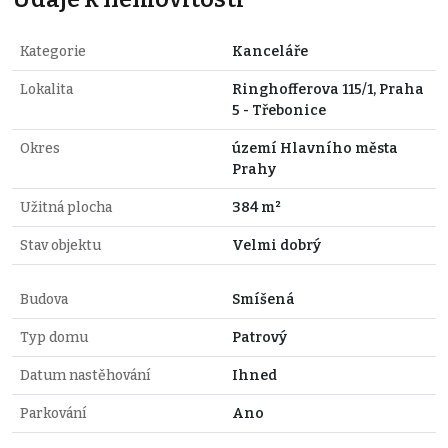
Kategorie
Kanceláře
Lokalita
Ringhofferova 115/1, Praha
5 - Třebonice
Okres
území Hlavního města
Prahy
Užitná plocha
384 m²
Stav objektu
Velmi dobrý
Budova
Smíšená
Typ domu
Patrový
Datum nastěhování
Ihned
Parkování
Ano