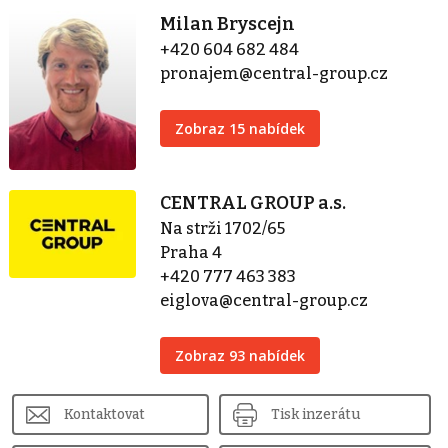
Milan Bryscejn
+420 604 682 484
pronajem@central-group.cz
Zobraz 15 nabídek
CENTRAL GROUP a.s.
Na strži 1702/65
Praha 4
+420 777 463 383
eiglova@central-group.cz
Zobraz 93 nabídek
Kontaktovat
Tisk inzerátu