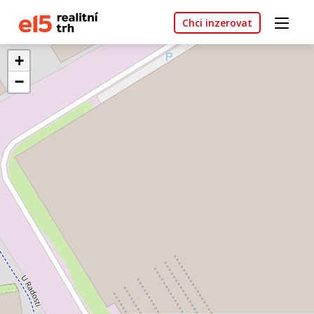
Chci inzerovat
+
−