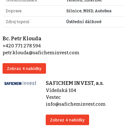
Telekomunikace
Telefon, Internet
Doprava
Silnice, MHD, Autobus
Zdroj topení
Ústřední dálkové
Bc. Petr Klouda
+420 771 278 594
petr.klouda@saficheminvest.com
Zobraz 4 nabídky
SAFICHEM INVEST, a.s.
Vídeňská 104
Vestec
info@saficheminvest.com
Zobraz 4 nabídky