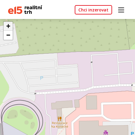
Chci inzerovat
+
−