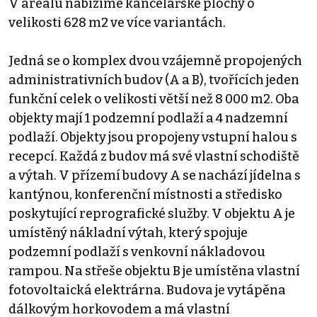
V areálu nabízíme kancelářské plochy o
velikosti 628 m2 ve více variantách.
Jedná se o komplex dvou vzájemně propojených
administrativních budov (A a B), tvořících jeden
funkční celek o velikosti větší než 8 000 m2. Oba
objekty mají 1 podzemní podlaží a 4 nadzemní
podlaží. Objekty jsou propojeny vstupní halou s
recepcí. Každá z budov má své vlastní schodiště
a výtah. V přízemí budovy A se nachází jídelna s
kantýnou, konferenční místnosti a středisko
poskytující reprografické služby. V objektu A je
umístěný nákladní výtah, který spojuje
podzemní podlaží s venkovní nákladovou
rampou. Na střeše objektu B je umístěna vlastní
fotovoltaická elektrárna. Budova je vytápěna
dálkovým horkovodem a má vlastní