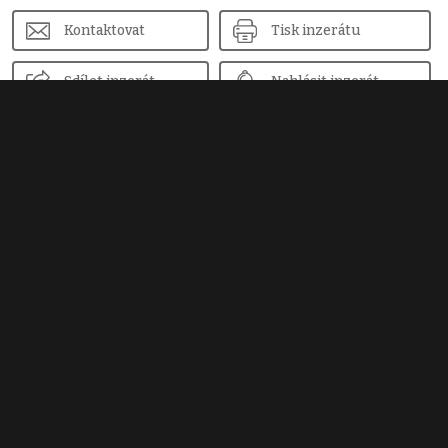
Kontaktovat
Tisk inzerátu
Sdílet inzerát
Nahlásit inzerát