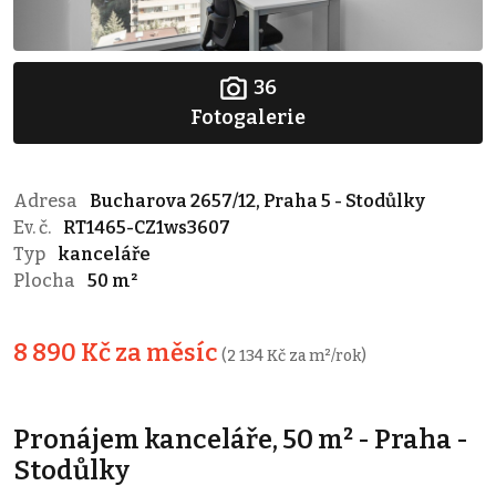
36
Fotogalerie
Adresa
Bucharova 2657/12, Praha 5 - Stodůlky
Ev. č.
RT1465-CZ1ws3607
Typ
kanceláře
Plocha
50 m²
8 890 Kč za měsíc
(2 134 Kč za m²/rok)
Pronájem kanceláře, 50 m² - Praha -
Stodůlky