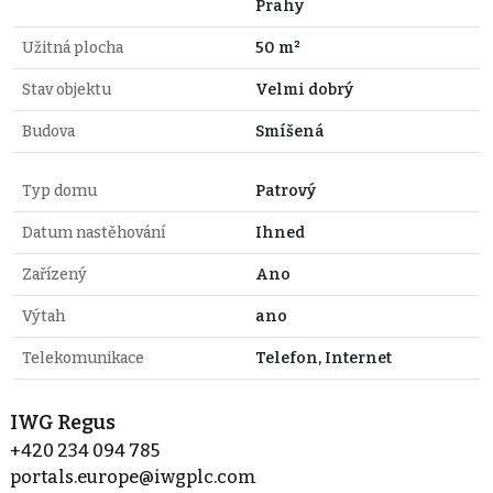
Prahy
Užitná plocha
50 m²
Stav objektu
Velmi dobrý
Budova
Smíšená
Typ domu
Patrový
Datum nastěhování
Ihned
Zařízený
Ano
Výtah
ano
Telekomunikace
Telefon, Internet
IWG Regus
+420 234 094 785
portals.europe@iwgplc.com