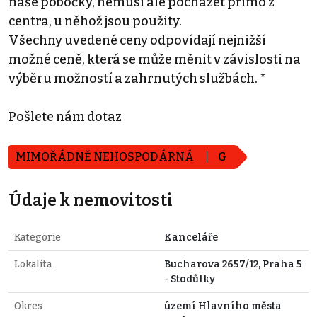
naše pobočky, nemusí ale pocházet přímo z
centra, u něhož jsou použity.
Všechny uvedené ceny odpovídají nejnižší
možné ceně, která se může měnit v závislosti na
výběru možností a zahrnutých službách. *
Pošlete nám dotaz
MIMOŘÁDNĚ NEHOSPODÁRNÁ
G
Údaje k nemovitosti
Kategorie
Kanceláře
Lokalita
Bucharova 2657/12, Praha 5
- Stodůlky
Okres
území Hlavního města