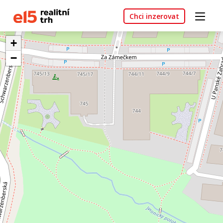
Chci inzerovat
+
−