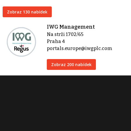
Zobraz 130 nabídek
IWG Management
Na strži 1702/65
Praha 4
portals.europe@iwgplc.com
Zobraz 200 nabídek
Kontaktovat
Tisk inzerátu
Sdílet inzerát
Nahlásit inzerát