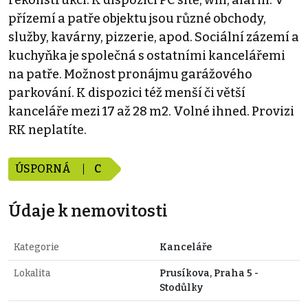
rekonstrukci. K dispozici PC sítě, wifi, alarm. V
přízemí a patře objektu jsou různé obchody,
služby, kavárny, pizzerie, apod. Sociální zázemí a
kuchyňka je společná s ostatními kancelářemi
na patře. Možnost pronájmu garážového
parkování. K dispozici též menší či větší
kanceláře mezi 17 až 28 m2. Volné ihned. Provizi
RK neplatíte.
ÚSPORNÁ
C
Údaje k nemovitosti
Kategorie
Kanceláře
Lokalita
Prusíkova, Praha 5 -
Stodůlky