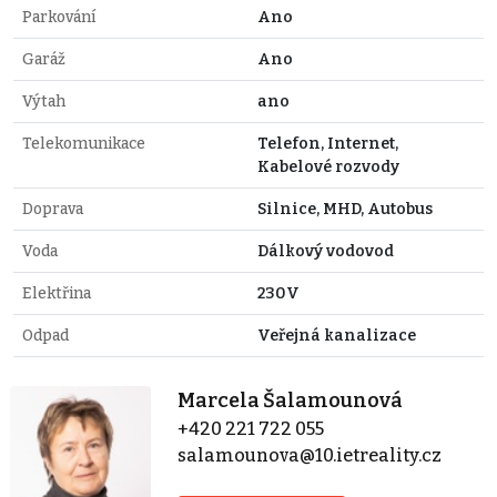
Parkování
Ano
Garáž
Ano
Výtah
ano
Telekomunikace
Telefon, Internet,
Kabelové rozvody
Doprava
Silnice, MHD, Autobus
Voda
Dálkový vodovod
Elektřina
230V
Odpad
Veřejná kanalizace
Marcela Šalamounová
+420 221 722 055
salamounova@10.ietreality.cz