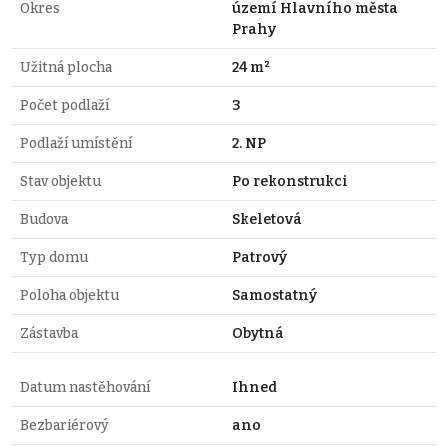
Okres
území Hlavního města
Prahy
Užitná plocha
24 m²
Počet podlaží
3
Podlaží umístění
2. NP
Stav objektu
Po rekonstrukci
Budova
Skeletová
Typ domu
Patrový
Poloha objektu
Samostatný
Zástavba
Obytná
Datum nastěhování
Ihned
Bezbariérový
ano