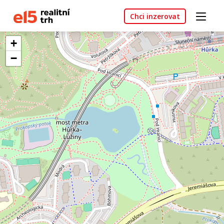
Chci inzerovat
+
−