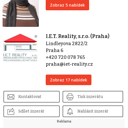
Zobraz 5 nabídek
I.E.T. Reality, s.r.o. (Praha)
Lindleyova 2822/2
Praha 6
+420 720 078 765
praha@iet-reality.cz
Zobraz 17 nabídek
Kontaktovat
Tisk inzerátu
Sdílet inzerát
Nahlásit inzerát