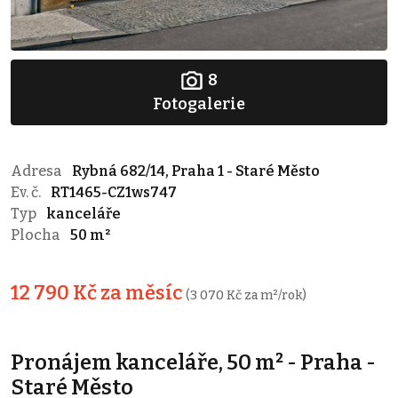
8
Fotogalerie
Adresa
Rybná 682/14, Praha 1 - Staré Město
Ev. č.
RT1465-CZ1ws747
Typ
kanceláře
Plocha
50 m²
12 790 Kč za měsíc
(3 070 Kč za m²/rok)
Pronájem kanceláře, 50 m² - Praha -
Staré Město