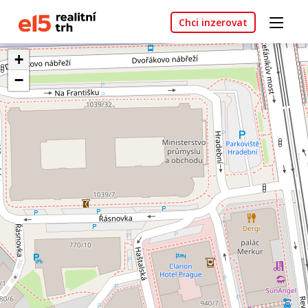
Chci inzerovat
+
−