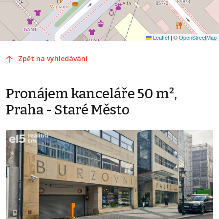
Leaflet
|
©
OpenStreetMap
Zpět na vyhledávání
Pronájem kanceláře 50 m²,
Praha - Staré Město