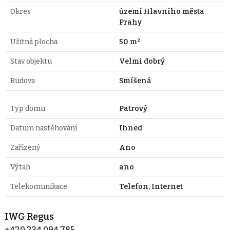
Okres
území Hlavního města
Prahy
Užitná plocha
50 m²
Stav objektu
Velmi dobrý
Budova
Smíšená
Typ domu
Patrový
Datum nastěhování
Ihned
Zařízený
Ano
Výtah
ano
Telekomunikace
Telefon, Internet
IWG Regus
+420 234 094 785