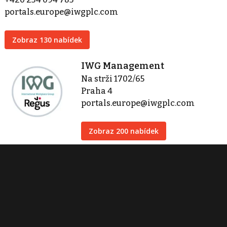
portals.europe@iwgplc.com
Zobraz 130 nabídek
IWG Management
Na strži 1702/65
Praha 4
portals.europe@iwgplc.com
Zobraz 200 nabídek
Kontaktovat
Tisk inzerátu
Sdílet inzerát
Nahlásit inzerát