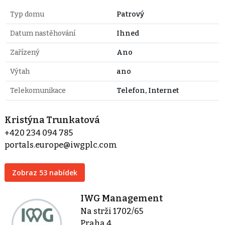
Typ domu
Patrový
Datum nastěhování
Ihned
Zařízený
Ano
Výtah
ano
Telekomunikace
Telefon, Internet
Kristýna Trunkatová
+420 234 094 785
portals.europe@iwgplc.com
Zobraz 53 nabídek
IWG Management
Na strži 1702/65
Praha 4