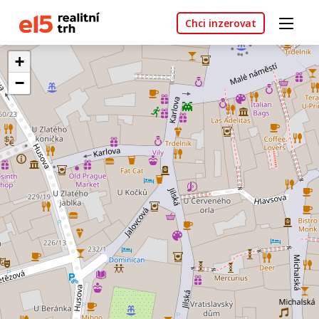
Chci inzerovat
+
−