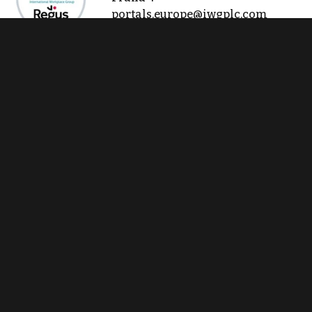
portals.europe@iwgplc.com
Zobraz 200 nabídek
Kontaktovat
Tisk inzerátu
Sdílet inzerát
Nahlásit inzerát