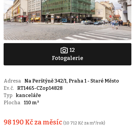
12
Fotogalerie
Adresa
Na Perštýně 342/1, Praha 1 - Staré Město
Ev. č.
RT1465-CZop14828
Typ
kanceláře
Plocha
110 m²
98 190 Kč za měsíc
(10 712 Kč za m²/rok)