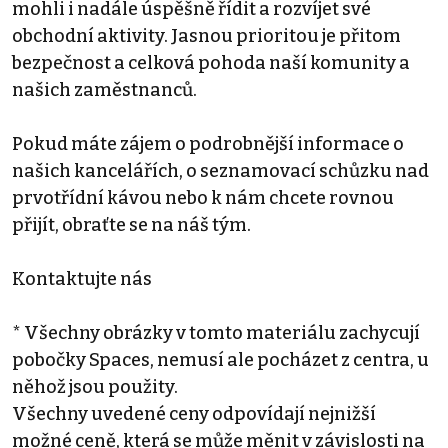
mohli i nadále úspěšně řídit a rozvíjet své
obchodní aktivity. Jasnou prioritou je přitom
bezpečnost a celková pohoda naší komunity a
našich zaměstnanců.
Pokud máte zájem o podrobnější informace o
našich kancelářích, o seznamovací schůzku nad
prvotřídní kávou nebo k nám chcete rovnou
přijít, obraťte se na náš tým.
Kontaktujte nás
* Všechny obrázky v tomto materiálu zachycují
pobočky Spaces, nemusí ale pocházet z centra, u
něhož jsou použity.
Všechny uvedené ceny odpovídají nejnižší
možné ceně, která se může měnit v závislosti na