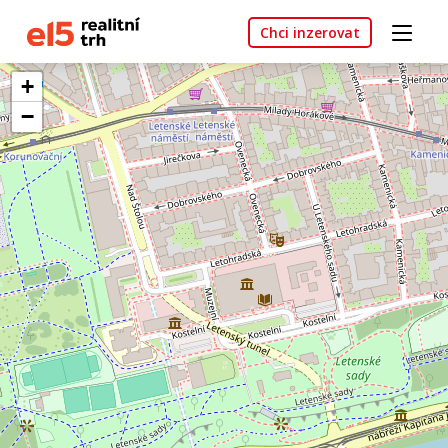
Chci inzerovat
+
−