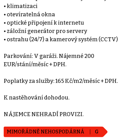
• klimatizaci
• otevíratelná okna
• optické připojení k internetu
• záložní generátor pro servery
• ostrahu (24/7) a kamerový systém (CCTV)
Parkování: V garáži. Nájemné 200
EUR/stání/měsíc + DPH.
Poplatky za služby: 165 Kč/m2/měsíc + DPH.
K nastěhování dohodou.
NÁJEMCE NEHRADÍ PROVIZI.
MIMOŘÁDNĚ NEHOSPODÁRNÁ
G