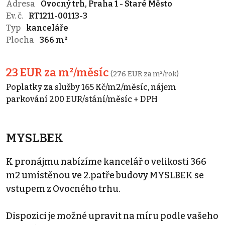
Adresa
Ovocný trh, Praha 1 - Staré Město
Ev. č.
RT1211-00113-3
Typ
kanceláře
Plocha
366 m²
23 EUR za m²/měsíc
(276 EUR za m²/rok)
Poplatky za služby 165 Kč/m2/měsíc, nájem
parkování 200 EUR/stání/měsíc + DPH
MYSLBEK
K pronájmu nabízíme kancelář o velikosti 366
m2 umístěnou ve 2.patře budovy MYSLBEK se
vstupem z Ovocného trhu.
Dispozici je možné upravit na míru podle vašeho