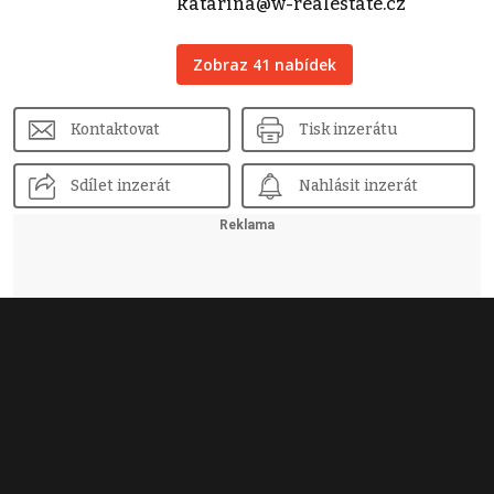
katarina@w-realestate.cz
Zobraz 41 nabídek
Kontaktovat
Tisk inzerátu
Sdílet inzerát
Nahlásit inzerát