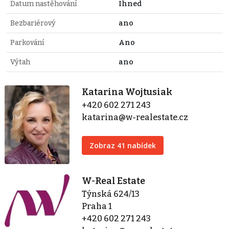
Datum nastěhování
Ihned
Bezbariérový
ano
Parkování
Ano
Výtah
ano
Katarina Wojtusiak
+420 602 271 243
katarina@w-realestate.cz
Zobraz 41 nabídek
W-Real Estate
Týnská 624/13
Praha 1
+420 602 271 243