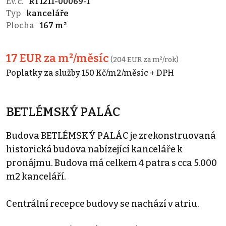
Ev. č.
RT1211-00069-1
Typ
kanceláře
Plocha
167 m²
17 EUR za m²/měsíc
(204 EUR za m²/rok)
Poplatky za služby 150 Kč/m2/měsíc + DPH
BETLÉMSKÝ PALÁC
Budova BETLÉMSKÝ PALÁC je zrekonstruovaná
historická budova nabízející kanceláře k
pronájmu. Budova má celkem 4 patra s cca 5.000
m2 kanceláří.
Centrální recepce budovy se nachází v atriu.