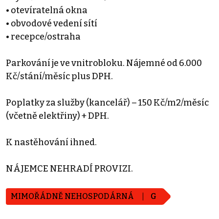
• otevíratelná okna
• obvodové vedení sítí
• recepce/ostraha
Parkování je ve vnitrobloku. Nájemné od 6.000
Kč/stání/měsíc plus DPH.
Poplatky za služby (kancelář) – 150 Kč/m2/měsíc
(včetně elektřiny) + DPH.
K nastěhování ihned.
NÁJEMCE NEHRADÍ PROVIZI.
MIMOŘÁDNĚ NEHOSPODÁRNÁ
G