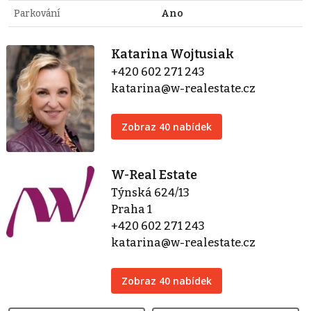
Parkování
Ano
Katarina Wojtusiak
+420 602 271 243
katarina@w-realestate.cz
Zobraz 40 nabídek
W-Real Estate
Týnská 624/13
Praha 1
+420 602 271 243
katarina@w-realestate.cz
Zobraz 40 nabídek