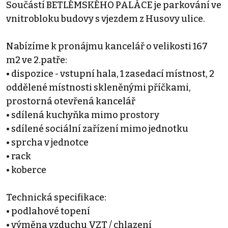
Součástí BETLÉMSKÉHO PALÁCE je parkování ve
vnitrobloku budovy s vjezdem z Husovy ulice.
Nabízíme k pronájmu kancelář o velikosti 167
m2 ve 2.patře:
• dispozice - vstupní hala, 1 zasedací místnost, 2
oddělené místnosti skleněnými příčkami,
prostorná otevřená kancelář
• sdílená kuchyňka mimo prostory
• sdílené sociální zařízení mimo jednotku
• sprcha v jednotce
• rack
• koberce
Technická specifikace:
• podlahové topení
• výměna vzduchu VZT / chlazení