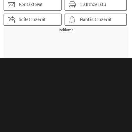
Kontaktovat
Tisk inzerátu
Sdílet inzerát
Nahlásit inzerát