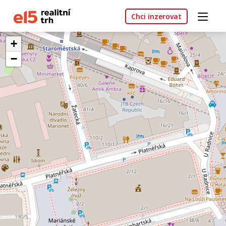
Chci inzerovat
+
−