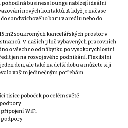
 pohodlná business lounge nabízejí ideální
azování nových kontaktů. A když je načase
běd do sandwichového baru v areálu nebo do
a 15 m2 soukromých kancelářských prostor v
městnanců. V našich plně vybavených pracovních
aráno o všechno od nábytku po vysokorychlostní
edit jen na rozvoj svého podnikání. Flexibilní
den den, ale také na delší dobu a můžete si ji
vovala vašim jedinečným potřebám.
jící tisíce poboček po celém světě
a podpory
 připojení WiFi
í podpory