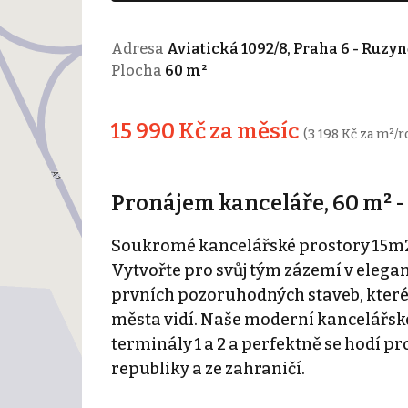
Adresa
Aviatická 1092/8, Praha 6 - Ruzyn
Plocha
60 m²
15 990 Kč za měsíc
(3 198 Kč za m²/r
Pronájem kanceláře, 60 m² -
Soukromé kancelářské prostory 15m2 
Vytvořte pro svůj tým zázemí v elegan
prvních pozoruhodných staveb, které 
města vidí. Naše moderní kancelářské
terminály 1 a 2 a perfektně se hodí pr
republiky a ze zahraničí.