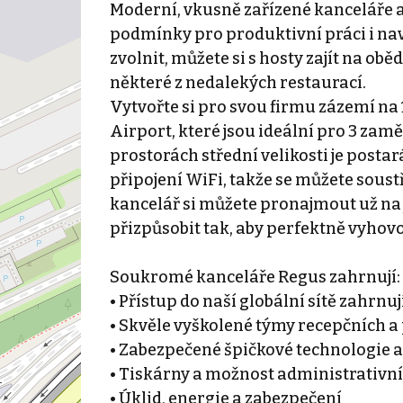
Moderní, vkusně zařízené kanceláře a
podmínky pro produktivní práci i nav
zvolnit, můžete si s hosty zajít na o
některé z nedalekých restaurací.
Vytvořte si pro svou firmu zázemí n
Airport, které jsou ideální pro 3 za
prostorách střední velikosti je post
připojení WiFi, takže se můžete soustř
kancelář si můžete pronajmout už na je
přizpůsobit tak, aby perfektně vyho
Soukromé kanceláře Regus zahrnují:
• Přístup do naší globální sítě zahrnu
• Skvěle vyškolené týmy recepčních 
• Zabezpečené špičkové technologie a
• Tiskárny a možnost administrativn
• Úklid, energie a zabezpečení