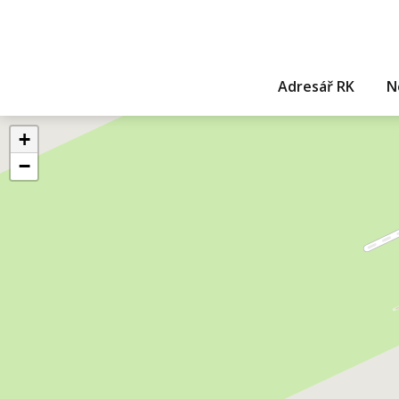
Adresář RK
N
+
−