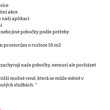
ěsíce
tní akce
 naši aplikaci
ní
 nebo jiné pobočky podle potřeby
ím prostorům o rozloze 50 m2
 zachycují naše pobočky, nemusí ale pocházet
ižší možné ceně, která se může měnit v
nutých službách. *