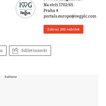
Na strži 1702/65
Praha 4
portals.europe@iwgplc.com
Zobraz 200 nabídek
tu
Sdílet inzerát