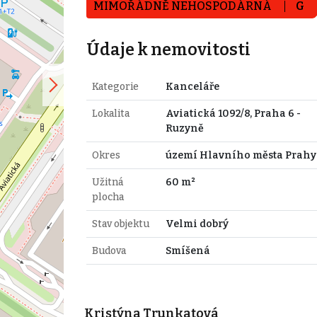
MIMOŘÁDNĚ NEHOSPODÁRNÁ
G
Údaje k nemovitosti
Kategorie
Kanceláře
Lokalita
Aviatická 1092/8, Praha 6 -
Ruzyně
Okres
území Hlavního města Prahy
Užitná
60 m²
plocha
Stav objektu
Velmi dobrý
Budova
Smíšená
Kristýna Trunkatová