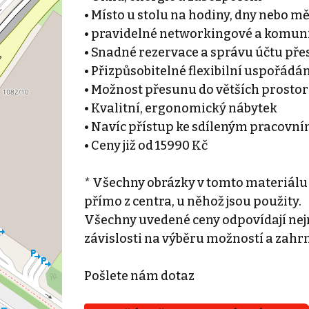
• Místo u stolu na hodiny, dny nebo m
• pravidelné networkingové a komuni
• Snadné rezervace a správu účtu přes
• Přizpůsobitelné flexibilní uspořádá
• Možnost přesunu do větších prostor
• Kvalitní, ergonomický nábytek
• Navíc přístup ke sdíleným pracovn
• Ceny již od 15990 Kč
* Všechny obrázky v tomto materiálu
přímo z centra, u něhož jsou použity.
Všechny uvedené ceny odpovídají nejn
závislosti na výběru možností a zahr
Pošlete nám dotaz