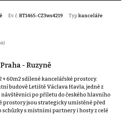
ě
Ev. č.
RT1465-CZ3ws4219
Typ
kanceláře
ok)
 Praha - Ruzyně
+ 60m2 sdílené kancelářské prostory.
tní budově Letiště Václava Havla, jedné z
návštěvníci po příletu do českého hlavního
 prostory jsou strategicky umístěné před
o schůzky s místními partnery i hosty z celé