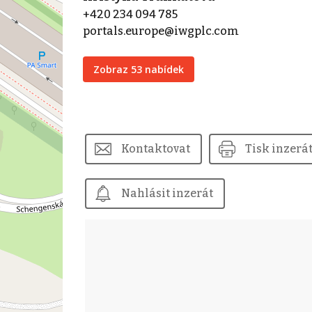
+420 234 094 785
portals.europe@iwgplc.com
Zobraz 53 nabídek
Kontaktovat
Tisk inzerá
Nahlásit inzerát