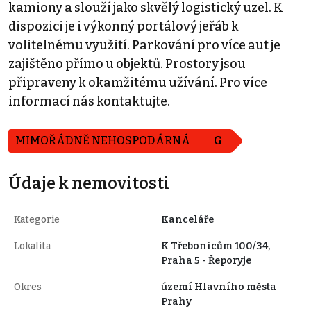
kamiony a slouží jako skvělý logistický uzel. K
dispozici je i výkonný portálový jeřáb k
volitelnému využití. Parkování pro více aut je
zajištěno přímo u objektů. Prostory jsou
připraveny k okamžitému užívání. Pro více
informací nás kontaktujte.
MIMOŘÁDNĚ NEHOSPODÁRNÁ
G
Údaje k nemovitosti
Kategorie
Kanceláře
Lokalita
K Třebonicům 100/34,
Praha 5 - Řeporyje
Okres
území Hlavního města
Prahy