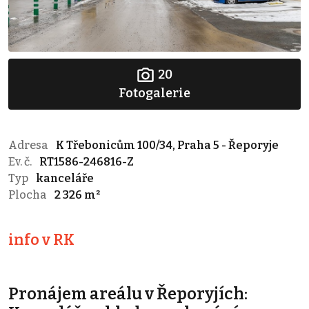
20
Fotogalerie
Adresa
K Třebonicům 100/34, Praha 5 - Řeporyje
Ev. č.
RT1586-246816-Z
Typ
kanceláře
Plocha
2 326 m²
info v RK
Pronájem areálu v Řeporyjích: