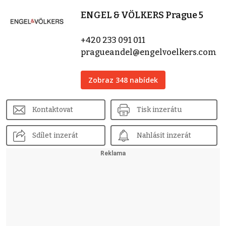
ENGEL & VÖLKERS Prague 5
+420 233 091 011
pragueandel@engelvoelkers.com
Zobraz 348 nabídek
Kontaktovat
Tisk inzerátu
Sdílet inzerát
Nahlásit inzerát