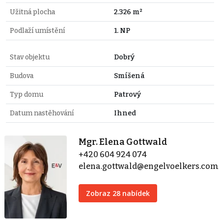
Užitná plocha
2.326 m²
Podlaží umístění
1. NP
Stav objektu
Dobrý
Budova
Smíšená
Typ domu
Patrový
Datum nastěhování
Ihned
Mgr. Elena Gottwald
+420 604 924 074
elena.gottwald@engelvoelkers.com
Zobraz 28 nabídek