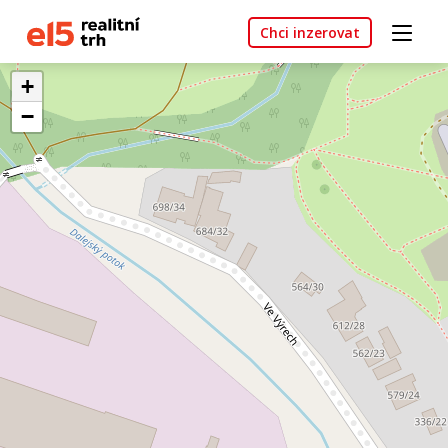
Chci inzerovat
+
−