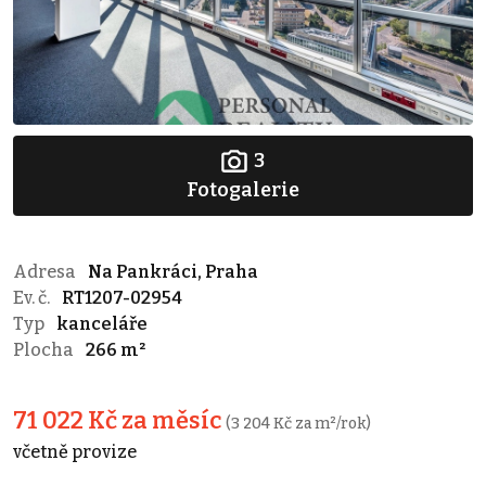
3
Fotogalerie
Adresa
Na Pankráci, Praha
Ev. č.
RT1207-02954
Typ
kanceláře
Plocha
266 m²
71 022 Kč za měsíc
(3 204 Kč za m²/rok)
včetně provize