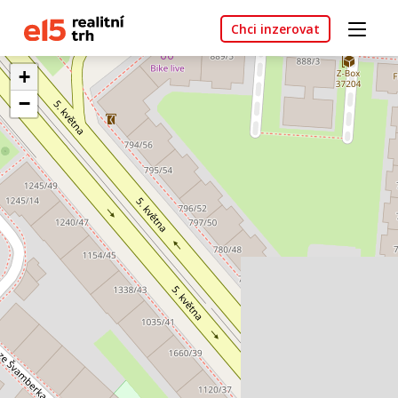
Chci inzerovat
+
−