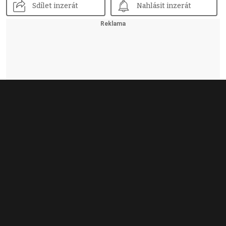
Sdílet inzerát
Nahlásit inzerát