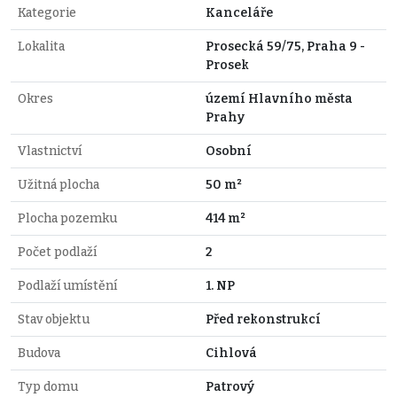
Kategorie
Kanceláře
Lokalita
Prosecká 59/75, Praha 9 -
Prosek
Okres
území Hlavního města
Prahy
Vlastnictví
Osobní
Užitná plocha
50 m²
Plocha pozemku
414 m²
Počet podlaží
2
Podlaží umístění
1. NP
Stav objektu
Před rekonstrukcí
Budova
Cihlová
Typ domu
Patrový