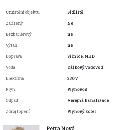
Umístění objektu
Sídliště
Zařízený
Ne
Bezbariérový
ne
Výtah
ne
Doprava
Silnice, MHD
Voda
Dálkový vodovod
Elektřina
230V
Plyn
Plynovod
Odpad
Veřejná kanalizace
Zdroj topení
Plynový kotel
Petra Nová