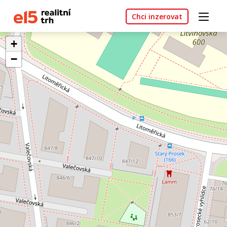
Chci inzerovat
+
−