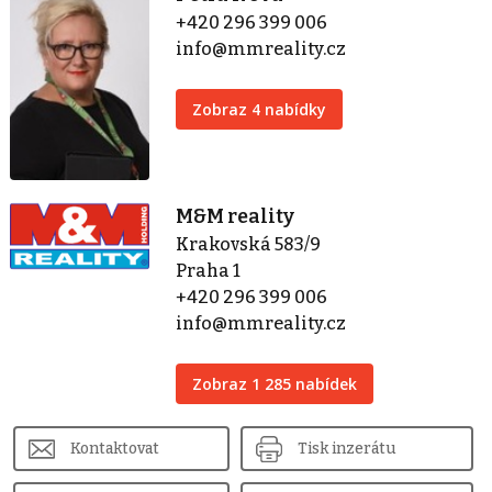
+420 296 399 006
info@mmreality.cz
Zobraz 4 nabídky
M&M reality
Krakovská 583/9
Praha 1
+420 296 399 006
info@mmreality.cz
Zobraz 1 285 nabídek
Kontaktovat
Tisk inzerátu