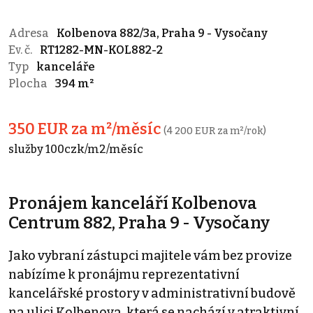
Adresa
Kolbenova 882/3a, Praha 9 - Vysočany
Ev. č.
RT1282-MN-KOL882-2
Typ
kanceláře
Plocha
394 m²
350 EUR za m²/měsíc
(4 200 EUR za m²/rok)
služby 100czk/m2/měsíc
Pronájem kanceláří Kolbenova
Centrum 882, Praha 9 - Vysočany
Jako vybraní zástupci majitele vám bez provize
nabízíme k pronájmu reprezentativní
kancelářské prostory v administrativní budově
na ulici Kolbenova, která se nachází v atraktivní