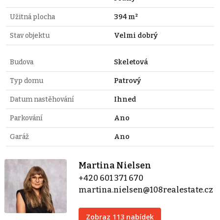
Užitná plocha
394 m²
Stav objektu
Velmi dobrý
Budova
Skeletová
Typ domu
Patrový
Datum nastěhování
Ihned
Parkování
Ano
Garáž
Ano
Martina Nielsen
+420 601 371 670
martina.nielsen@108realestate.cz
Zobraz 113 nabídek