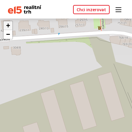
Chci inzerovat
+
−