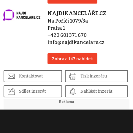
NAJDIKANCELÁŘE.CZ
Na Poříčí 1079/3a
Praha 1
+420 601 371 670
info@najdikancelare.cz
Zobraz 147 nabídek
Kontaktovat
Tisk inzerátu
Sdílet inzerát
Nahlásit inzerát