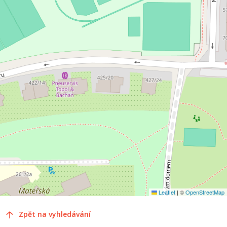
Leaflet
|
©
OpenStreetMap
Zpět na vyhledávání