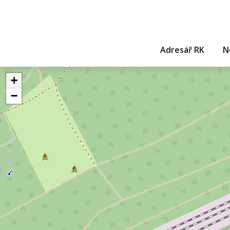
Adresář RK
N
+
−