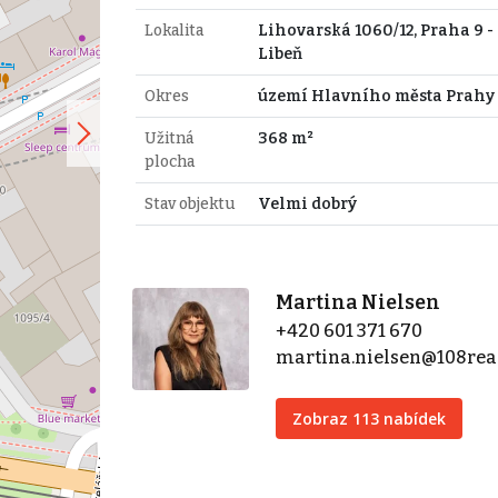
Lokalita
Lihovarská 1060/12, Praha 9 -
Libeň
Okres
území Hlavního města Prahy
Užitná
368 m²
plocha
Stav objektu
Velmi dobrý
Martina Nielsen
+420 601 371 670
martina.nielsen@108real
Zobraz 113 nabídek