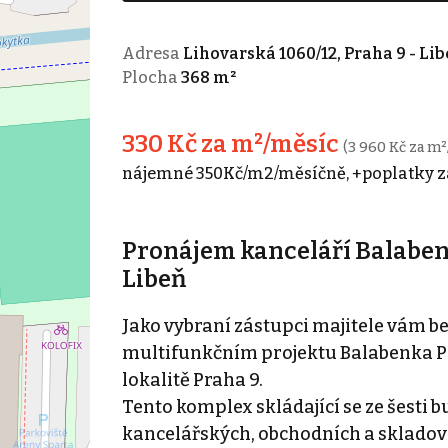
Adresa
Lihovarská 1060/12, Praha 9 - Li
Plocha
368 m²
330 Kč za m²/měsíc
(3 960 Kč za m²
nájemné 350Kč/m2/měsíčně, +poplatky z
Pronájem kanceláří Balabenk
Libeň
Jako vybraní zástupci majitele vám b
multifunkčním projektu Balabenka Poi
lokalitě Praha 9.
Tento komplex skládající se ze šesti b
kancelářských, obchodních a skladovac