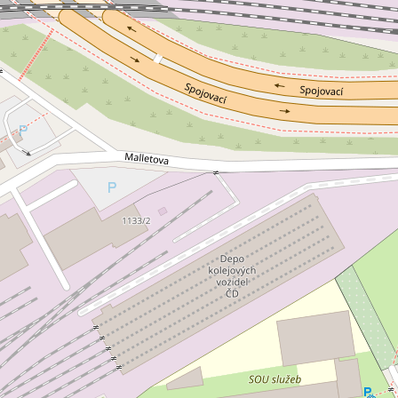
jem kanceláře 265 m², Praha -
Pronájem kanceláře