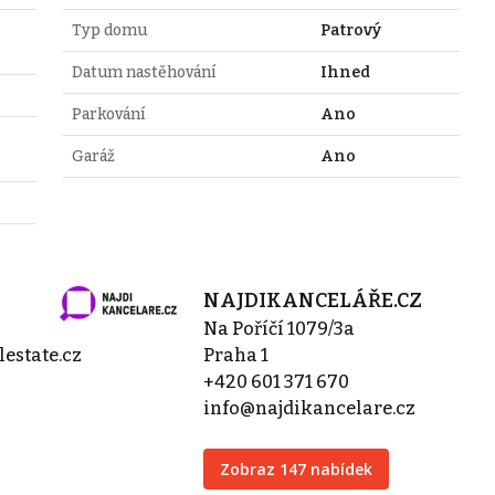
Typ domu
Patrový
Datum nastěhování
Ihned
Parkování
Ano
Garáž
Ano
NAJDIKANCELÁŘE.CZ
Na Poříčí 1079/3a
estate.cz
Praha 1
+420 601 371 670
info@najdikancelare.cz
Zobraz 147 nabídek