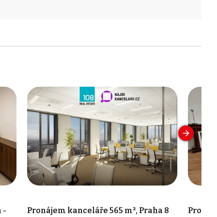
 -
Pronájem kanceláře 565 m², Praha 8
Pronáje