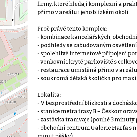
firmy, které hledají komplexní a pra
přímo v areálu i jeho blízkém okolí.
Proč právě tento komplex:
- kombinace kancelářských, obchodní
- podhledy se zabudovaným osvětlení
- spolehlivé internetové připojení p
- venkovní i kryté parkoviště s celko
- restaurace umístěná přímo v areál
- soukromá dětská školička pro max
Lokalita:
- V bezprostřední blízkosti a docházk
- stanice metra trasy B – Českomorav
- zastávka tramvaje (pouhé 3 minuty 
- obchodní centrum Galerie Harfa s 
minut pěšky)