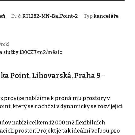
beň
Ev. č.
RT1282-MN-BalPoint-2
Typ
kanceláře
/rok)
a služby 130CZK/m2/měsíc
a Point, Lihovarská, Praha 9 -
ez provize nabízíme k pronájmu prostory v
nt, který se nachází v dynamicky se rozvíjející
udov nabízí celkem 12 000 m2 flexibilních
ích prostor. Projekt je tak ideální volbou pro