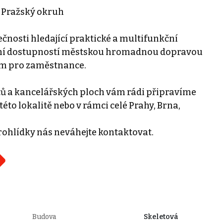
a Pražský okruh
ečnosti hledající praktické a multifunkční
vní dostupností městskou hromadnou dopravou
m pro zaměstnance.
tů a kancelářských ploch vám rádi připravíme
této lokalitě nebo v rámci celé Prahy, Brna,
rohlídky nás neváhejte kontaktovat.
Budova
Skeletová