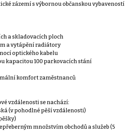
ktické zázemí s výbornou občanskou vybaveností
ch a skladovacích ploch
m a vytápění radiátory
omocí optického kabelu
vou kapacitou 100 parkovacích stání
u
imální komfort zaměstnanců
ové vzdálenosti se nachází:
ská (v pohodlné pěší vzdálenosti)
pěšky)
nepřeberným množstvím obchodů a služeb (5