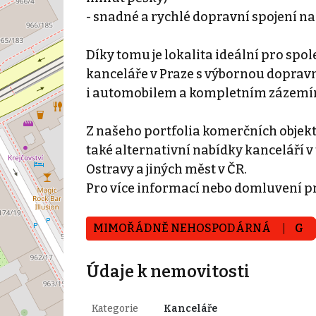
- snadné a rychlé dopravní spojení n
Díky tomu je lokalita ideální pro spol
kanceláře v Praze s výbornou dopra
i automobilem a kompletním zázemí
Z našeho portfolia komerčních objek
také alternativní nabídky kanceláří v 
Ostravy a jiných měst v ČR.
Pro více informací nebo domluvení p
MIMOŘÁDNĚ NEHOSPODÁRNÁ
G
Údaje k nemovitosti
Kategorie
Kanceláře