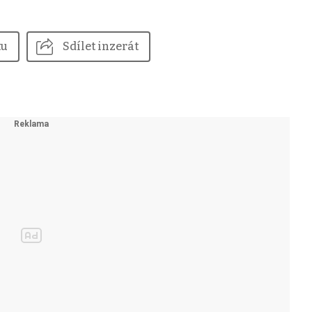
tu
Sdílet inzerát