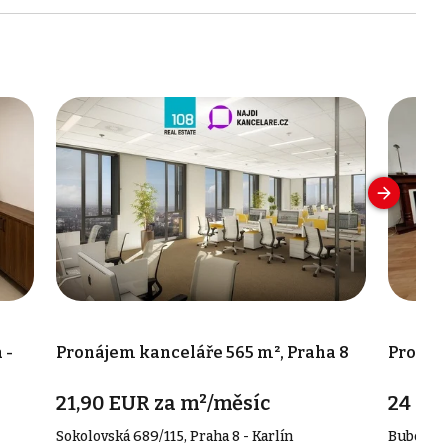
 -
Pronájem kanceláře 565 m², Praha 8
Pronáje
21,90 EUR za m²/měsíc
24 00
Sokolovská 689/115, Praha 8 - Karlín
Bubenečs