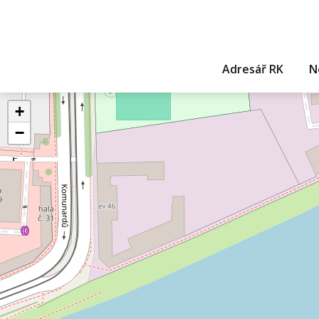
Adresář RK
N
+
−