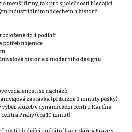
ro menší firmy, tak pro společnosti hledající
ným industriálním nádechem a historií.
rozložené do 4 podlaží
le potřeb nájemce
ím
růmyslové historie a moderního designu
ové vzdálenosti se nachází:
 tramvajová zastávka (přibližně 2 minuty pěšky)
ý výběr služeb v dynamickém centru Karlína
 centra Prahy (cca 10 minut)
ečnosti hledající unikátní kanceláře v Praze s