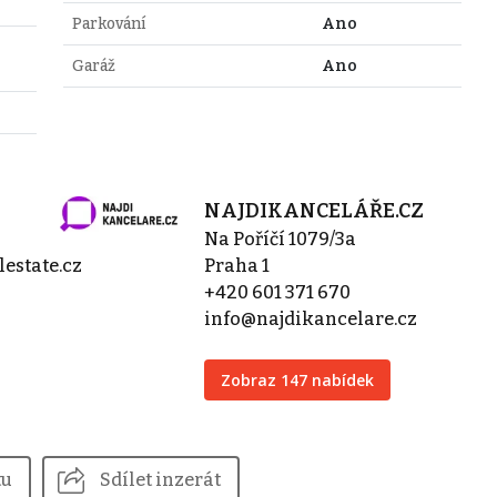
Parkování
Ano
Garáž
Ano
NAJDIKANCELÁŘE.CZ
Na Poříčí 1079/3a
estate.cz
Praha 1
+420 601 371 670
info@najdikancelare.cz
Zobraz 147 nabídek
tu
Sdílet inzerát