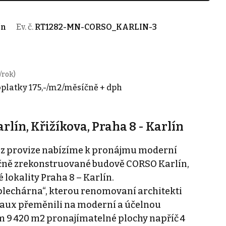
ín
Ev. č.
RT1282-MN-CORSO_KARLIN-3
/rok)
platky 175,-/m2/měsíčně + dph
lín, Křižíkova, Praha 8 - Karlín
bez provize nabízíme k pronájmu moderní
nečně zrekonstruované budově CORSO Karlín,
 lokality Praha 8 – Karlín.
plechárna“, kterou renomovaní architekti
rniaux přeměnili na moderní a účelnou
m 9 420 m2 pronajímatelné plochy napříč 4