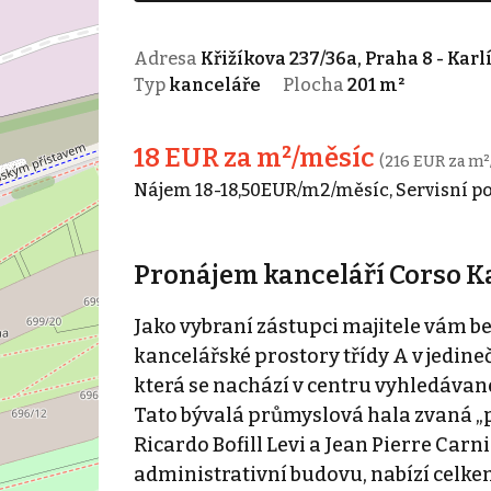
Adresa
Křižíkova 237/36a, Praha 8 - Karl
Typ
kanceláře
Plocha
201 m²
18 EUR za m²/měsíc
(216 EUR za m²
Nájem 18-18,50EUR/m2/měsíc, Servisní po
Pronájem kanceláří Corso Kar
Jako vybraní zástupci majitele vám 
kancelářské prostory třídy A v jedi
která se nachází v centru vyhledávané
Tato bývalá průmyslová hala zvaná „
Ricardo Bofill Levi a Jean Pierre Ca
administrativní budovu, nabízí celke