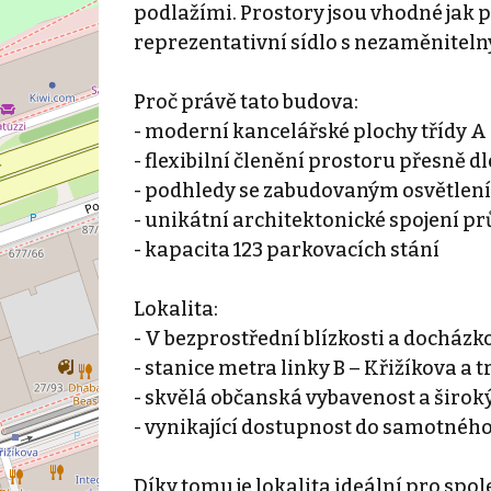
podlažími. Prostory jsou vhodné jak p
reprezentativní sídlo s nezaměnitel
Proč právě tato budova:
- moderní kancelářské plochy třídy A 
- flexibilní členění prostoru přesně d
- podhledy se zabudovaným osvětlen
- unikátní architektonické spojení p
- kapacita 123 parkovacích stání
Lokalita:
- V bezprostřední blízkosti a docházk
- stanice metra linky B – Křižíkova a
- skvělá občanská vybavenost a širok
- vynikající dostupnost do samotného
Díky tomu je lokalita ideální pro spol