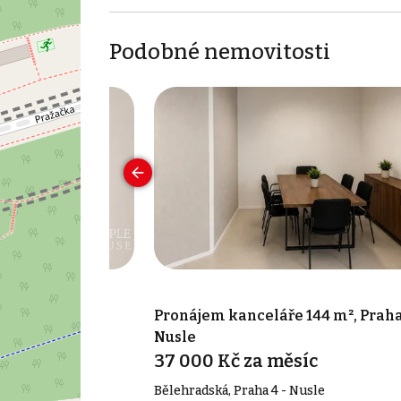
Podobné nemovitosti
 17 m², Praha 7
Pronájem kanceláře 144 m², Praha
Nusle
síc
37 000 Kč za měsíc
Bělehradská, Praha 4 - Nusle