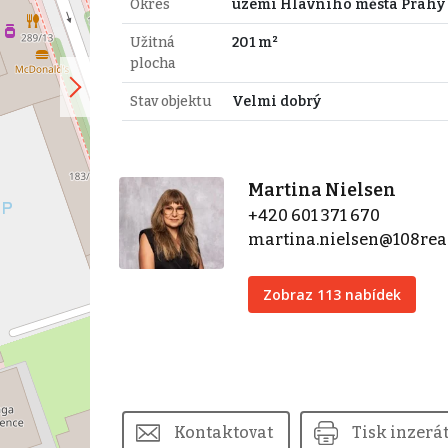
Okres
území Hlavního města Prahy
Užitná
201 m²
plocha
Stav objektu
Velmi dobrý
Martina Nielsen
+420 601 371 670
martina.nielsen@108real
Zobraz 113 nabídek
Kontaktovat
Tisk inzerá