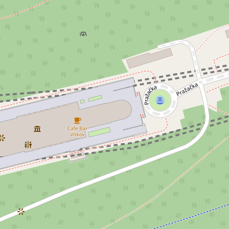
jem kanceláře 265 m², Praha -
Pronájem kanceláře
0 EUR za m²/měsíc
10 000 Kč za mě
 Staška 2059/80b, Praha 4 - Krč
Malířská, Praha 7