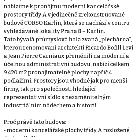
nabízíme k pronájmu moderní kancelářské
prostory třídy A v jedinečně zrekonstruované
budově CORSO Karlín, která se nachází v centru
vyhledávané lokality Praha 8 – Karlín.
Tato bývalá průmyslová hala zvaná „plechárna“,
kterou renomovaní architekti Ricardo Bofill Levi
a Jean Pierre Carniaux přeměnili na moderní a
účelnou administrativní budovu, nabízí celkem
9 420 m2 pronajímatelné plochy napříč 4
podlažími. Prostory jsou vhodné jak pro menší
firmy, tak pro společnosti hledající
reprezentativní sídlo s nezaměnitelným
industriálním nádechem a historií.
Proč právě tato budova:
- moderní kancelářské plochy třídy A rozložené