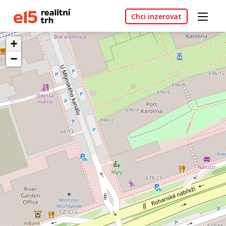
Chci inzerovat
+
−