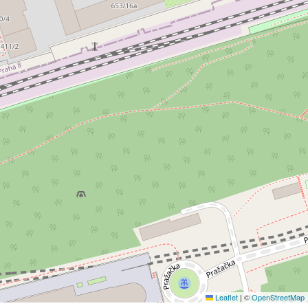
Leaflet
|
©
OpenStreetMap