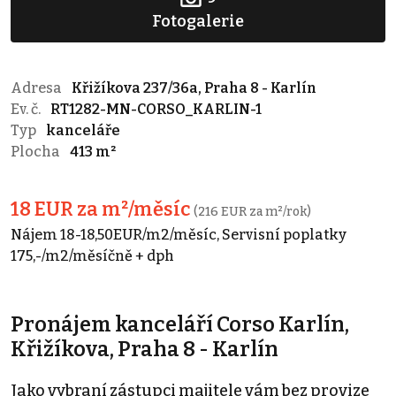
Fotogalerie
Adresa
Křižíkova 237/36a, Praha 8 - Karlín
Ev. č.
RT1282-MN-CORSO_KARLIN-1
Typ
kanceláře
Plocha
413 m²
18 EUR za m²/měsíc
(216 EUR za m²/rok)
Nájem 18-18,50EUR/m2/měsíc, Servisní poplatky
175,-/m2/měsíčně + dph
Pronájem kanceláří Corso Karlín,
Křižíkova, Praha 8 - Karlín
Jako vybraní zástupci majitele vám bez provize