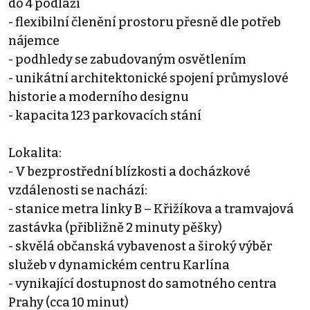
do 4 podlaží
- flexibilní členění prostoru přesně dle potřeb
nájemce
- podhledy se zabudovaným osvětlením
- unikátní architektonické spojení průmyslové
historie a moderního designu
- kapacita 123 parkovacích stání
Lokalita:
- V bezprostřední blízkosti a docházkové
vzdálenosti se nachází:
- stanice metra linky B – Křižíkova a tramvajová
zastávka (přibližně 2 minuty pěšky)
- skvělá občanská vybavenost a široký výběr
služeb v dynamickém centru Karlína
- vynikající dostupnost do samotného centra
Prahy (cca 10 minut)