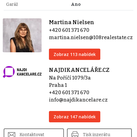
Garáž
Ano
Martina Nielsen
+420 601 371 670
martina.nielsen@108realestate.cz
Zobraz 113 nabídek
NAJDIKANCELÁŘE.CZ
Na Poříčí 1079/3a
Praha 1
+420 601 371 670
info@najdikancelare.cz
Zobraz 147 nabídek
Kontaktovat
Tisk inzerátu