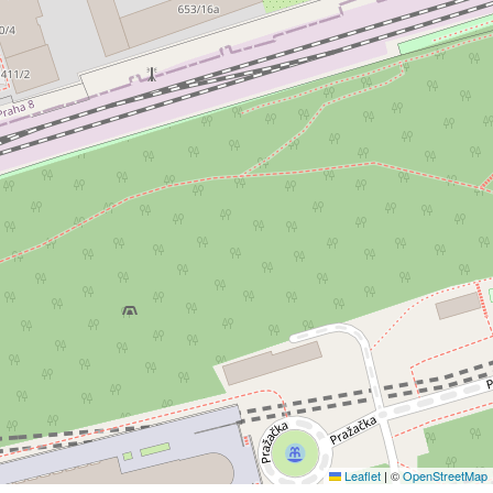
Leaflet
|
©
OpenStreetMap