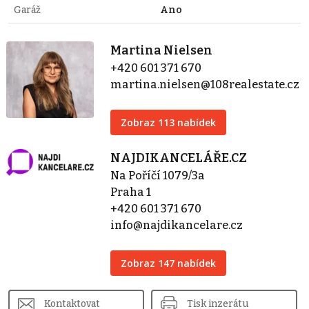
Garáž
Ano
Martina Nielsen
+420 601 371 670
martina.nielsen@108realestate.cz
Zobraz 113 nabídek
NAJDIKANCELÁŘE.CZ
Na Poříčí 1079/3a
Praha 1
+420 601 371 670
info@najdikancelare.cz
Zobraz 147 nabídek
Kontaktovat
Tisk inzerátu