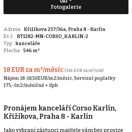
Fotogalerie
Adresa
Křižíkova 237/36a, Praha 8 - Karlín
Ev. č.
RT1282-MN-CORSO_KARLIN-2
Typ
kanceláře
Plocha
546 m²
18 EUR za m²/měsíc
(216 EUR za m²/rok)
Nájem 18-18,50EUR/m2/měsíc, Servisní poplatky
175,-/m2/měsíčně + dph
Pronájem kanceláří Corso Karlín,
Křižíkova, Praha 8 - Karlín
Jako vybraní zástupci majitele vám bez provize