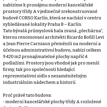
nabízíme k pronájmu moderní kancelářské
prostory třídy A v jedinečně zrekonstruované
budově CORSO Karlín, která se nachází v centru
vyhledávané lokality Praha 8 – Karlín.
Tato bývalá průmyslová hala zvaná „plechárna“,
kterou renomovaní architekti Ricardo Bofill Levi
a Jean Pierre Carniaux přeměnili na moderní a
účelnou administrativní budovu, nabízí celkem
9 420 m2 pronajímatelné plochy napříč 4
podlažími. Prostory jsou vhodné jak pro menší
firmy, tak pro společnosti hledající
reprezentativní sídlo s nezaměnitelným
industriálním nádechem a historií.
Proč právě tato budova:
- moderní kancelářské plochy třídy A rozložené