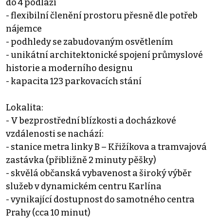
do 4 podlaží
- flexibilní členění prostoru přesně dle potřeb
nájemce
- podhledy se zabudovaným osvětlením
- unikátní architektonické spojení průmyslové
historie a moderního designu
- kapacita 123 parkovacích stání
Lokalita:
- V bezprostřední blízkosti a docházkové
vzdálenosti se nachází:
- stanice metra linky B – Křižíkova a tramvajová
zastávka (přibližně 2 minuty pěšky)
- skvělá občanská vybavenost a široký výběr
služeb v dynamickém centru Karlína
- vynikající dostupnost do samotného centra
Prahy (cca 10 minut)