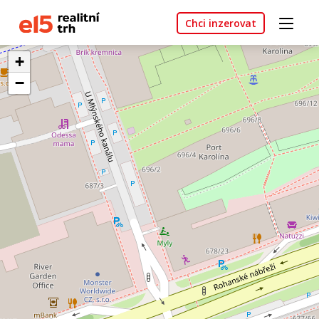
Chci inzerovat
+
−