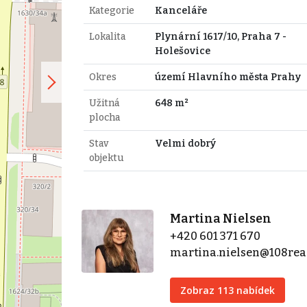
Kategorie
Kanceláře
Lokalita
Plynární 1617/10, Praha 7 -
Holešovice
Okres
území Hlavního města Prahy
Užitná
648 m²
plocha
Stav
Velmi dobrý
objektu
Martina Nielsen
+420 601 371 670
martina.nielsen@108real
Zobraz 113 nabídek