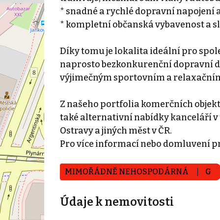
* snadné a rychlé dopravní napojení
* kompletní občanská vybavenost a sl
Díky tomu je lokalita ideální pro spol
naprosto bezkonkurenční dopravní d
výjimečným sportovním a relaxačním
Z našeho portfolia komerčních objek
také alternativní nabídky kanceláří v 
Ostravy a jiných měst v ČR.
Pro více informací nebo domluvení p
MIMOŘÁDNĚ NEHOSPODÁRNÁ
G
Údaje k nemovitosti