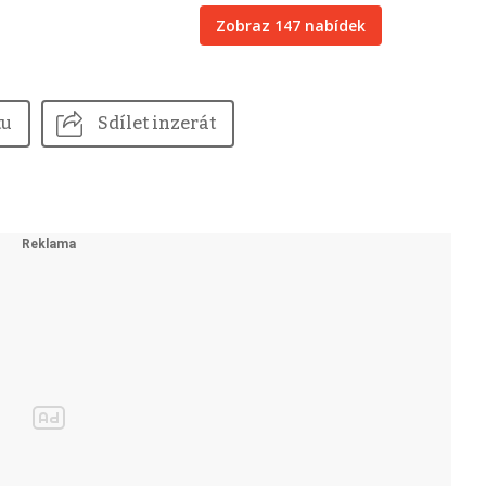
Zobraz 147 nabídek
tu
Sdílet inzerát