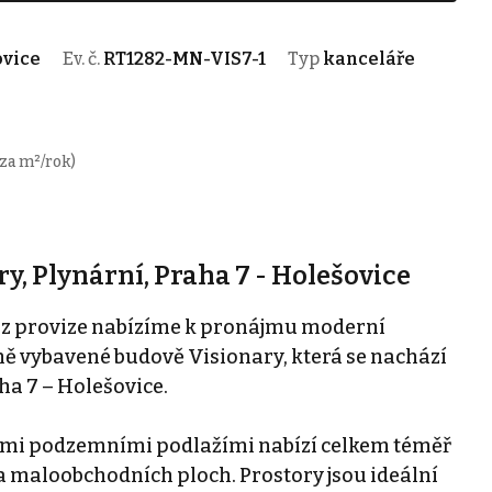
ovice
Ev. č.
RT1282-MN-VIS7-1
Typ
kanceláře
za m²/rok)
y, Plynární, Praha 7 - Holešovice
bez provize nabízíme k pronájmu moderní
ě vybavené budově Visionary, která se nachází
aha 7 – Holešovice.
emi podzemními podlažími nabízí celkem téměř
 a maloobchodních ploch. Prostory jsou ideální