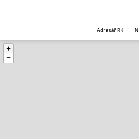
Adresář RK
N
+
−