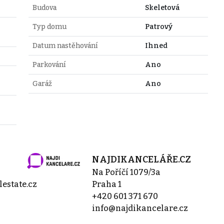
Budova
Skeletová
Typ domu
Patrový
Datum nastěhování
Ihned
Parkování
Ano
Garáž
Ano
NAJDIKANCELÁŘE.CZ
Na Poříčí 1079/3a
estate.cz
Praha 1
+420 601 371 670
info@najdikancelare.cz