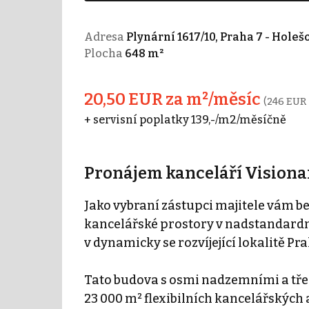
Adresa
Plynární 1617/10, Praha 7 - Holeš
Plocha
648 m²
20,50 EUR za m²/měsíc
(246 EUR 
+ servisní poplatky 139,-/m2/měsíčně
Pronájem kanceláří Visionar
Jako vybraní zástupci majitele vám 
kancelářské prostory v nadstandardn
v dynamicky se rozvíjející lokalitě Pr
Tato budova s osmi nadzemními a tř
23 000 m² flexibilních kancelářských