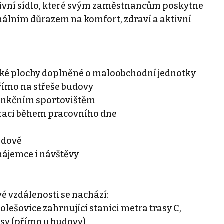
tivní sídlo, které svým zaměstnancům poskytne
málním důrazem na komfort, zdraví a aktivní
ké plochy doplněné o maloobchodní jednotky
římo na střeše budovy
funkčním sportovištěm
laxaci během pracovního dne
udově
nájemce i návštěvy
é vzdálenosti se nachází:
olešovice zahrnující stanici metra trasy C,
sy (přímo u budovy)