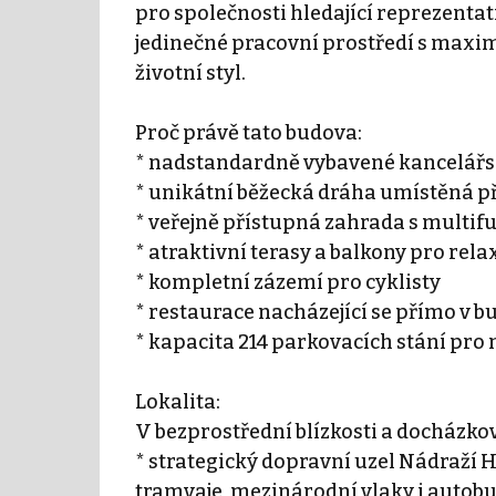
pro společnosti hledající reprezenta
jedinečné pracovní prostředí s maxi
životní styl.
Proč právě tato budova:
* nadstandardně vybavené kancelářs
* unikátní běžecká dráha umístěná p
* veřejně přístupná zahrada s multi
* atraktivní terasy a balkony pro re
* kompletní zázemí pro cyklisty
* restaurace nacházející se přímo v b
* kapacita 214 parkovacích stání pro 
Lokalita:
V bezprostřední blízkosti a docházkov
* strategický dopravní uzel Nádraží H
tramvaje, mezinárodní vlaky i autobu