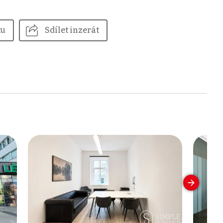
tu
Sdílet inzerát