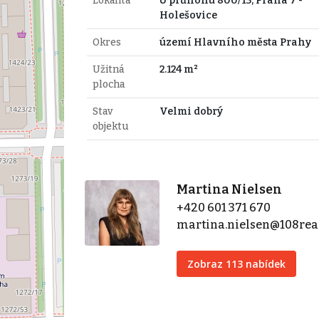
Lokalita
U průhonu 800/13, Praha 7 -
Holešovice
Okres
území Hlavního města Prahy
Užitná
2.124 m²
plocha
Stav
Velmi dobrý
objektu
Martina Nielsen
+420 601 371 670
martina.nielsen@108real
Zobraz 113 nabídek