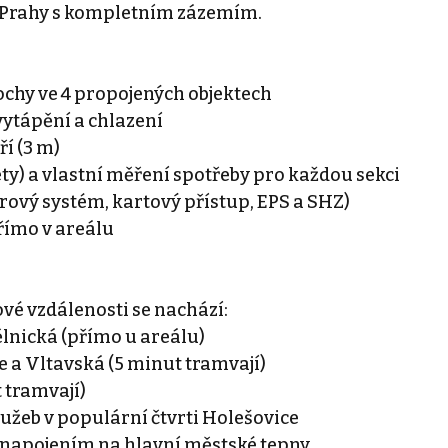
u Prahy s kompletním zázemím.
chy ve 4 propojených objektech
vytápění a chlazení
í (3 m)
ty) a vlastní měření spotřeby pro každou sekci
ový systém, kartový přístup, EPS a SHZ)
římo v areálu
ové vzdálenosti se nachází:
lnická (přímo u areálu)
e a Vltavská (5 minut tramvají)
 tramvají)
lužeb v populární čtvrti Holešovice
 napojením na hlavní městské tepny