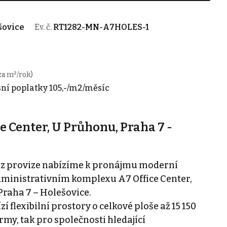
šovice
Ev. č.
RT1282-MN-A7HOLES-1
za m²/rok)
ní poplatky 105,-/m2/měsíc
e Center, U Průhonu, Praha 7 -
bez provize nabízíme k pronájmu moderní
dministrativním komplexu A7 Office Center,
 Praha 7 – Holešovice.
zí flexibilní prostory o celkové ploše až 15 150
rmy, tak pro společnosti hledající