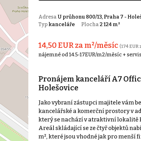
Adresa
U průhonu 800/13, Praha 7 - Hole
Typ
kanceláře
Plocha
2 124 m²
14,50 EUR za m²/měsíc
(174 EUR 
nájemné od 14.5-17EUR/m2/měsíc + servis
Pronájem kanceláří A7 Offic
Holešovice
Jako vybraní zástupci majitele vám 
kancelářské a komerční prostory v a
který se nachází v atraktivní lokalitě
Areál skládající se ze čtyř objektů nabí
m², které jsou vhodné jak pro menší fi