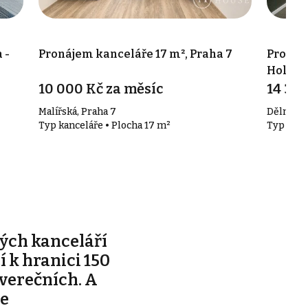
 -
Pronájem kanceláře 17 m², Praha 7
Pronáje
Holešo
10 000 Kč za měsíc
14 390
Malířská, Praha 7
Dělnická 
Typ kanceláře • Plocha 17 m²
Typ kanc
ých kanceláří
ží k hranici 150
tverečních. A
je