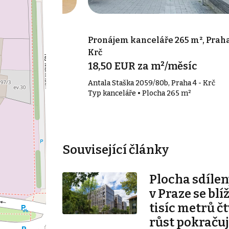
 30 m², Praha -
Pronájem kanceláře 265 m², Praha
Krč
c
18,50 EUR za m²/měsíc
 - Holešovice
Antala Staška 2059/80b, Praha 4 - Krč
30 m²
Typ kanceláře • Plocha 265 m²
Související články
Plocha sdílen
v Praze se blí
tisíc metrů č
růst pokraču