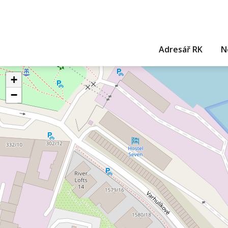
Adresář RK
N
+
−