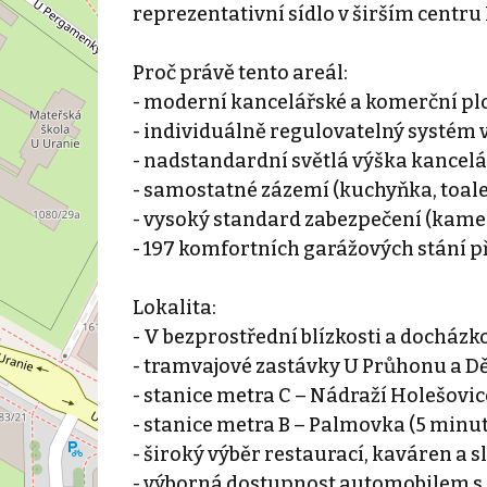
reprezentativní sídlo v širším centr
Proč právě tento areál:
- moderní kancelářské a komerční plo
- individuálně regulovatelný systém 
- nadstandardní světlá výška kancelář
- samostatné zázemí (kuchyňka, toale
- vysoký standard zabezpečení (kamer
- 197 komfortních garážových stání p
Lokalita:
- V bezprostřední blízkosti a docházk
- tramvajové zastávky U Průhonu a Dě
- stanice metra C – Nádraží Holešovic
- stanice metra B – Palmovka (5 minut
- široký výběr restaurací, kaváren a s
- výborná dostupnost automobilem s