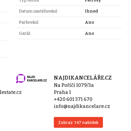
Typ domu
Patrový
Datum nastěhování
Ihned
Parkování
Ano
Garáž
Ano
NAJDIKANCELÁŘE.CZ
Na Poříčí 1079/3a
estate.cz
Praha 1
+420 601 371 670
info@najdikancelare.cz
Zobraz 147 nabídek