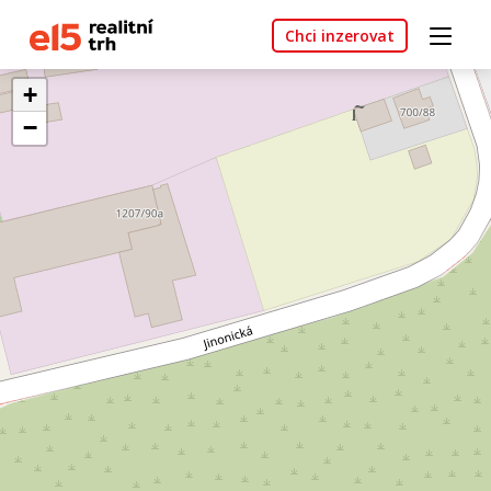
Chci inzerovat
+
−