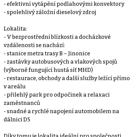
- efektivní vytápění podlahovými konvektory
- spolehlivý záložní dieselový zdroj
Lokalita:
- V bezprostřední blízkosti a docházkové
vzdálenosti se nachází:
- stanice metra trasy B – Jinonice
- zastávky autobusových a vlakových spojů
(výborně fungující hustá síť MHD)
- restaurace, obchody a další služby ležící přímo
v areálu
- přilehlý park pro odpočinek a relaxaci
zaměstnanců
- snadné a rychlé napojení automobilem na
dálnici D5
Díky tomu je lokalita ideální pro společnosti