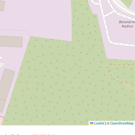
Leaflet
|
©
OpenStreetMap