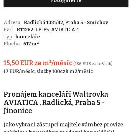
Fotogalerie
Adresa
Radlická 1031/42, Praha 5 - Smíchov
Ev. č.
RT1282-LP-P5-AVIATICA-1
Typ
kanceláře
Plocha
612 m²
15,50 EUR za m²/měsíc
(186 EUR za m²/rok)
17 EUR/měsíc, služby 100czk m2/měsíc
Pronájem kanceláří Waltrovka
AVIATICA , Radlická, Praha 5 -
Jinonice
Jako vybraní zástupci majitele vám bez provize