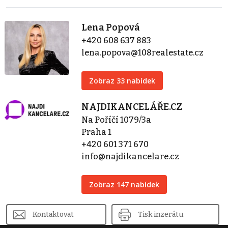
Lena Popová
+420 608 637 883
lena.popova@108realestate.cz
Zobraz 33 nabídek
NAJDIKANCELÁŘE.CZ
Na Poříčí 1079/3a
Praha 1
+420 601 371 670
info@najdikancelare.cz
Zobraz 147 nabídek
Kontaktovat
Tisk inzerátu