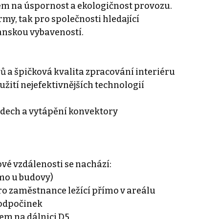
zem na úspornost a ekologičnost provozu.
rmy, tak pro společnosti hledající
anskou vybaveností.
ů a špičková kvalita zpracování interiéru
užití nejefektivnějších technologií
edech a vytápění konvektory
ové vzdálenosti se nachází:
ímo u budovy)
pro zaměstnance ležící přímo v areálu
í odpočinek
em na dálnici D5