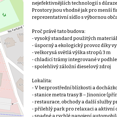
nejefektivnějších technologií s důra
Prostory jsou vhodné jak pro menší fi
reprezentativní sídlo s výbornou obč
Proč právě tato budova:
- vysoký standard použitých materiál
- úsporný a ekologický provoz díky vy
- velkorysá světlá výška stropů 3 m
- chladicí trámy integrované v podhl
- spolehlivý záložní dieselový zdroj
Lokalita:
- V bezprostřední blízkosti a docházk
- stanice metra trasy B – Jinonice (př
- restaurace, obchody a další služby 
- přilehlý park pro relaxaci a aktivn
- snadné a rychlé napojení automobil