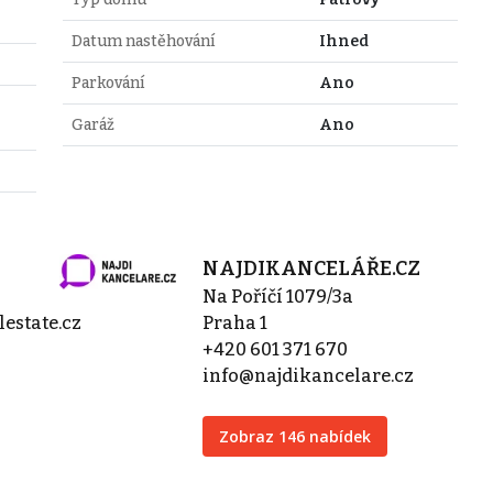
Datum nastěhování
Ihned
Parkování
Ano
Garáž
Ano
NAJDIKANCELÁŘE.CZ
Na Poříčí 1079/3a
estate.cz
Praha 1
+420 601 371 670
info@najdikancelare.cz
Zobraz 146 nabídek