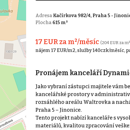
Adresa
Kačírkova 982/4, Praha 5 - Jinoni
Plocha
615 m²
17 EUR za m²/měsíc
(204 EUR za m²
nájem 17 EUR/m2, služby 140czk/měsíc, p
Pronájem kanceláří Dynamica
Jako vybraní zástupci majitele vám 
kancelářské prostory v administrativ
rozsáhlého areálu Waltrovka a nacház
Praha 5 – Jinonice.
Tento projekt nabízí kanceláře s vys
materiálů, kvalitou zpracování veške