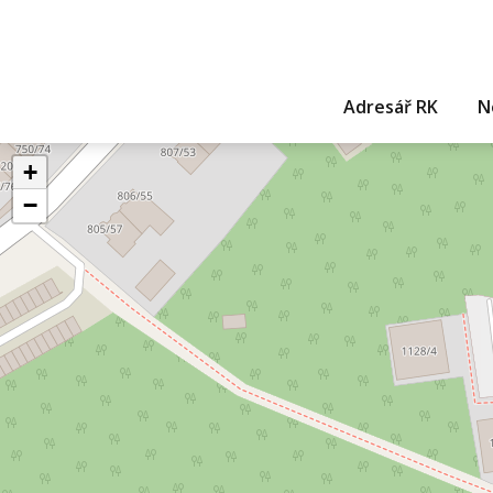
Adresář RK
N
+
−