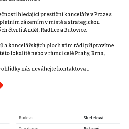
ečnosti hledající prestižní kanceláře v Praze s
pletním zázemím v místě a strategickou
h čtvrtí Anděl, Radlice a Butovice.
tů a kancelářských ploch vám rádi připravíme
této lokalitě nebo v rámci celé Prahy, Brna,
rohlídky nás neváhejte kontaktovat.
Budova
Skeletová
Typ domu
Patrový