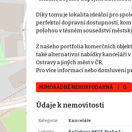
Díky tomu je lokalita ideální pro spol
perfektní dopravní dostupností, kom
polohou v těsném sousedství městskýc
Z našeho portfolia komerčních objek
také alternativní nabídky kanceláří v 
Ostravy a jiných měst v ČR.
Pro více informací nebo domluvení p
MIMOŘÁDNĚ NEHOSPODÁRNÁ
G
Údaje k nemovitosti
Kategorie
Kanceláře
Lokalita
Kačírkova 982/4, Praha 5 -