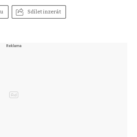
tu
Sdílet inzerát