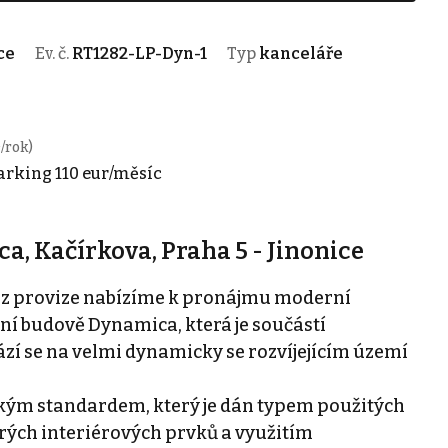
ce
Ev. č.
RT1282-LP-Dyn-1
Typ
kanceláře
/rok)
arking 110 eur/měsíc
, Kačírkova, Praha 5 - Jinonice
bez provize nabízíme k pronájmu moderní
ní budově Dynamica, která je součástí
í se na velmi dynamicky se rozvíjejícím území
okým standardem, který je dán typem použitých
rých interiérových prvků a využitím