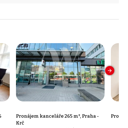
6
Pronájem kanceláře 265 m², Praha -
Pronáje
Krč