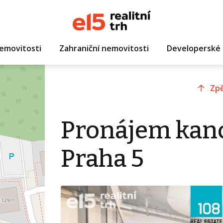
emovitosti
Zahraniční nemovitosti
Developerské 
Zpě
Pronájem kanc
Praha 5