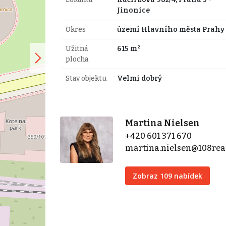
Jinonice
Okres
území Hlavního města Prahy
Užitná
615 m²
plocha
Stav objektu
Velmi dobrý
Martina Nielsen
+420 601 371 670
martina.nielsen@108real
Zobraz 109 nabídek