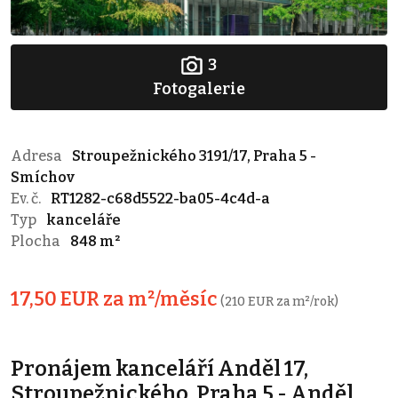
3
Fotogalerie
Adresa
Stroupežnického 3191/17, Praha 5 -
Smíchov
Ev. č.
RT1282-c68d5522-ba05-4c4d-a
Typ
kanceláře
Plocha
848 m²
17,50 EUR za m²/měsíc
(210 EUR za m²/rok)
Pronájem kanceláří Anděl 17,
Stroupežnického, Praha 5 - Anděl