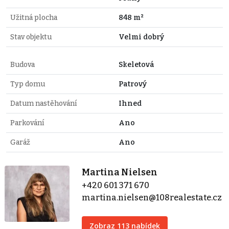
Užitná plocha
848 m²
Stav objektu
Velmi dobrý
Budova
Skeletová
Typ domu
Patrový
Datum nastěhování
Ihned
Parkování
Ano
Garáž
Ano
Martina Nielsen
+420 601 371 670
martina.nielsen@108realestate.cz
Zobraz 113 nabídek