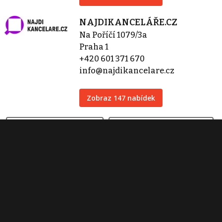
NAJDIKANCELÁŘE.CZ
Na Poříčí 1079/3a
Praha 1
+420 601 371 670
info@najdikancelare.cz
Zobraz 147 nabídek
Kontaktovat
Tisk inzerátu
Sdílet inzerát
Nahlásit inzerát