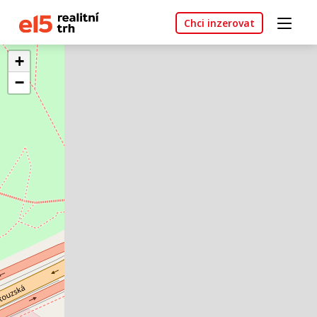
Chci inzerovat
+
−