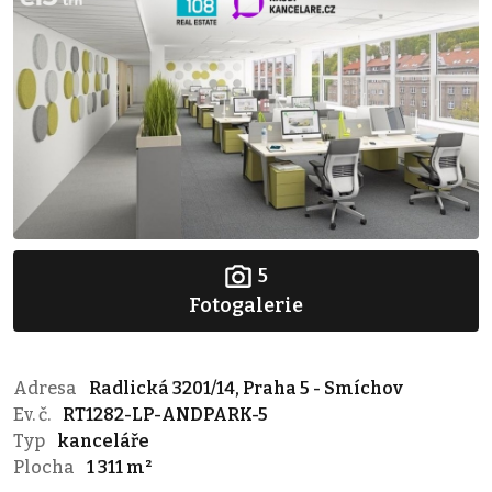
5
Fotogalerie
Adresa
Radlická 3201/14, Praha 5 - Smíchov
Ev. č.
RT1282-LP-ANDPARK-5
Typ
kanceláře
Plocha
1 311 m²