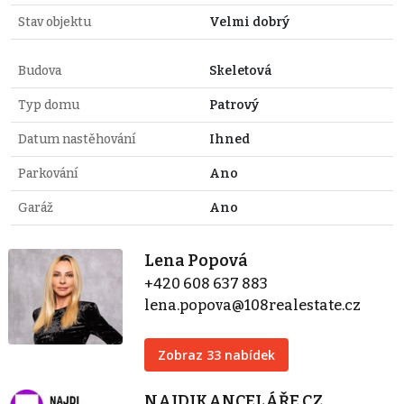
Stav objektu
Velmi dobrý
Budova
Skeletová
Typ domu
Patrový
Datum nastěhování
Ihned
Parkování
Ano
Garáž
Ano
Lena Popová
+420 608 637 883
lena.popova@108realestate.cz
Zobraz 33 nabídek
NAJDIKANCELÁŘE.CZ