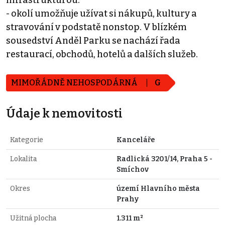
- okolí umožňuje užívat si nákupů, kultury a
stravování v podstatě nonstop. V blízkém
sousedství Anděl Parku se nachází řada
restaurací, obchodů, hotelů a dalších služeb.
MIMOŘÁDNĚ NEHOSPODÁRNÁ
G
Údaje k nemovitosti
Kategorie
Kanceláře
Lokalita
Radlická 3201/14, Praha 5 -
Smíchov
Okres
území Hlavního města
Prahy
Užitná plocha
1.311 m²