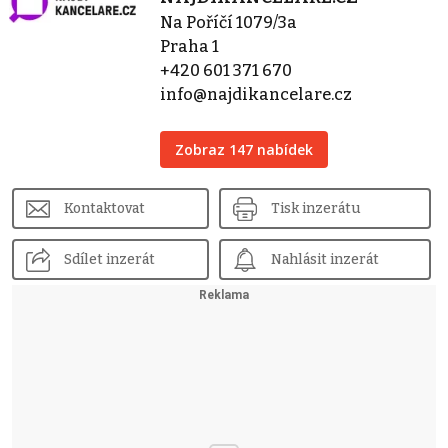
Na Poříčí 1079/3a
Praha 1
+420 601 371 670
info@najdikancelare.cz
Zobraz 147 nabídek
Kontaktovat
Tisk inzerátu
Sdílet inzerát
Nahlásit inzerát