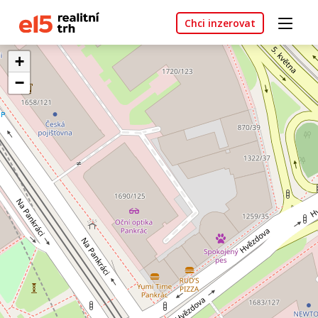
Chci inzerovat
+
−