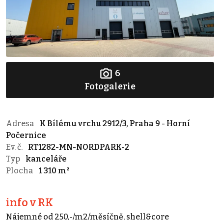
6
Fotogalerie
Adresa
K Bílému vrchu 2912/3, Praha 9 - Horní
Počernice
Ev. č.
RT1282-MN-NORDPARK-2
Typ
kanceláře
Plocha
1 310 m²
info v RK
Nájemné od 250,-/m2/měsíčně, shell&core