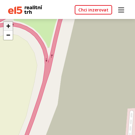
Chci inzerovat
+
−