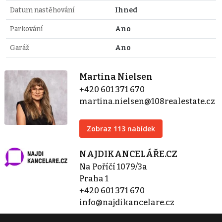
Datum nastěhování
Ihned
Parkování
Ano
Garáž
Ano
Martina Nielsen
+420 601 371 670
martina.nielsen@108realestate.cz
Zobraz 113 nabídek
NAJDIKANCELÁŘE.CZ
Na Poříčí 1079/3a
Praha 1
+420 601 371 670
info@najdikancelare.cz