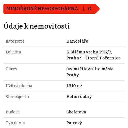
MIMOŘÁDNĚ NEHOSPODÁRNÁ
G
Údaje k nemovitosti
Kategorie
Kanceláře
Lokalita
K Bílému vrchu 2912/3,
Praha 9 - Horní Počernice
Okres
území Hlavního města
Prahy
Užitná plocha
1.310 m²
Stav objektu
Velmi dobrý
Budova
Skeletová
Typ domu
Patrový