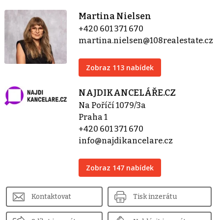
Martina Nielsen
+420 601 371 670
martina.nielsen@108realestate.cz
Zobraz 113 nabídek
NAJDIKANCELÁŘE.CZ
Na Poříčí 1079/3a
Praha 1
+420 601 371 670
info@najdikancelare.cz
Zobraz 147 nabídek
Kontaktovat
Tisk inzerátu