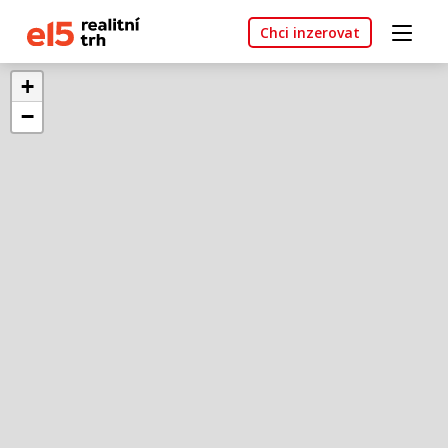
Chci inzerovat
+
−