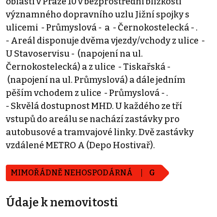
oblasti v Praze 10 v bezprostřední blízkosti
významného dopravního uzlu Jižní spojky s
ulicemi - Průmyslová - a - Černokostelecká - .
- Areál disponuje dvěma vjezdy/vchody z ulice -
U Stavoservisu - (napojení na ul.
Černokostelecká) a z ulice - Tiskařská -
(napojení na ul. Průmyslová) a dále jedním
pěším vchodem z ulice - Průmyslová - .
- Skvělá dostupnost MHD. U každého ze tří
vstupů do areálu se nachází zastávky pro
autobusové a tramvajové linky. Dvě zastávky
vzdálené METRO A (Depo Hostivař).
MIMOŘÁDNĚ NEHOSPODÁRNÁ
G
Údaje k nemovitosti