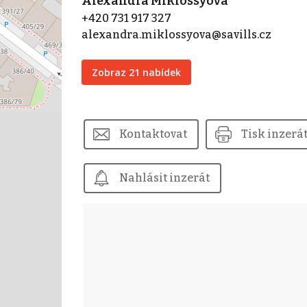
Alexandra Miklossyová
+420 731 917 327
alexandra.miklossyova@savills.cz
Zobraz 21 nabídek
Kontaktovat
Tisk inzerá
Nahlásit inzerát