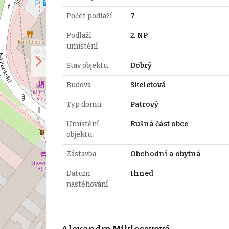
Počet podlaží
7
Podlaží
2. NP
umístění
Stav objektu
Dobrý
Budova
Skeletová
Typ domu
Patrový
Umístění
Rušná část obce
objektu
Zástavba
Obchodní a obytná
Datum
Ihned
nastěhování