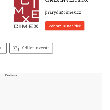
CIMEX INVEST s.r.o.
jiri.rydl@cimex.cz
Zobraz 26 nabídek
tu
Sdílet inzerát