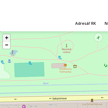
Adresář RK
N
+
−