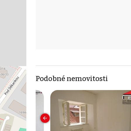
Podobné nemovitosti