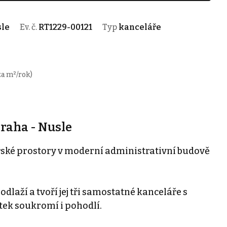
sle
Ev. č.
RT1229-00121
Typ
kanceláře
za m²/rok)
raha - Nusle
ské prostory v moderní administrativní budově
dlaží a tvoří jej tři samostatné kanceláře s
atek soukromí i pohodlí.