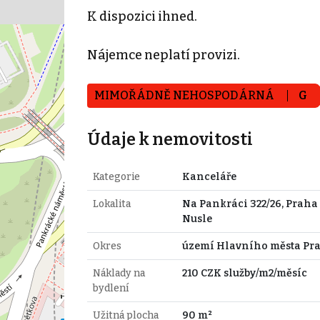
K dispozici ihned.
Nájemce neplatí provizi.
MIMOŘÁDNĚ NEHOSPODÁRNÁ
G
Údaje k nemovitosti
Kategorie
Kanceláře
Lokalita
Na Pankráci 322/26, Praha 
Nusle
Okres
území Hlavního města Pr
Náklady na
210 CZK služby/m2/měsíc
bydlení
Užitná plocha
90 m²