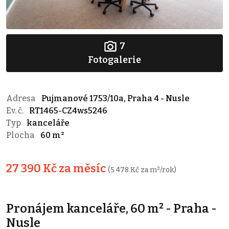
7
Fotogalerie
Adresa
Pujmanové 1753/10a, Praha 4 - Nusle
Ev. č.
RT1465-CZ4ws5246
Typ
kanceláře
Plocha
60 m²
27 390 Kč za měsíc
(5 478 Kč za m²/rok)
Pronájem kanceláře, 60 m² - Praha -
Nusle