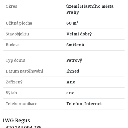
Okres
území Hlavního města
Prahy
Užitná plocha
60 m²
Stav objektu
Velmi dobrý
Budova
Smíšená
Typ domu
Patrový
Datum nastěhování
Ihned
Zařízený
Ano
Výtah
ano
Telekomunikace
Telefon, Internet
IWG Regus
+420 234 094 785