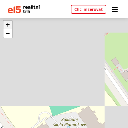
Chci inzerovat
+
−