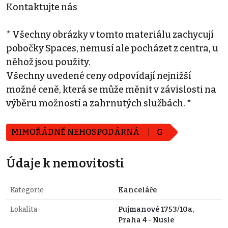
Kontaktujte nás
* Všechny obrázky v tomto materiálu zachycují
pobočky Spaces, nemusí ale pocházet z centra, u
něhož jsou použity.
Všechny uvedené ceny odpovídají nejnižší
možné ceně, která se může měnit v závislosti na
výběru možností a zahrnutých službách. *
MIMOŘÁDNĚ NEHOSPODÁRNÁ
G
Údaje k nemovitosti
Kategorie
Kanceláře
Lokalita
Pujmanové 1753/10a,
Praha 4 - Nusle