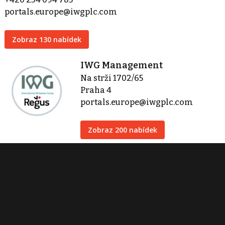
portals.europe@iwgplc.com
Zobraz 130 nabídek
IWG Management
Na strži 1702/65
Praha 4
portals.europe@iwgplc.com
Zobraz 200 nabídek
Kontaktovat
Tisk inzerátu
Sdílet inzerát
Nahlásit inzerát