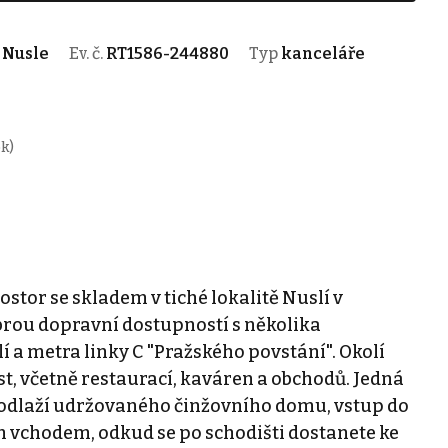
- Nusle
Ev. č.
RT1586-244880
Typ
kanceláře
k)
tor se skladem v tiché lokalitě Nuslí v
brou dopravní dostupností s několika
a metra linky C "Pražského povstání". Okolí
, včetně restaurací, kaváren a obchodů. Jedná
odlaží udržovaného činžovního domu, vstup do
m vchodem, odkud se po schodišti dostanete ke