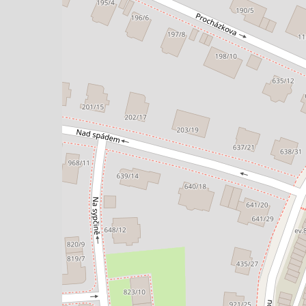
jem kanceláře 265 m², Praha -
Pronájem kanceláře