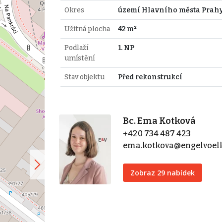
Okres
území Hlavního města Prah
Užitná plocha
42 m²
Podlaží
1. NP
umístění
Stav objektu
Před rekonstrukcí
Bc. Ema Kotková
+420 734 487 423
ema.kotkova@engelvoel
Zobraz 29 nabídek