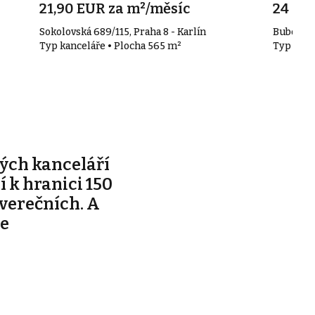
21,90 EUR za m²/měsíc
24 00
Sokolovská 689/115, Praha 8 - Karlín
Bubenečs
Typ kanceláře • Plocha 565 m²
Typ kanc
ých kanceláří
ží k hranici 150
tverečních. A
je