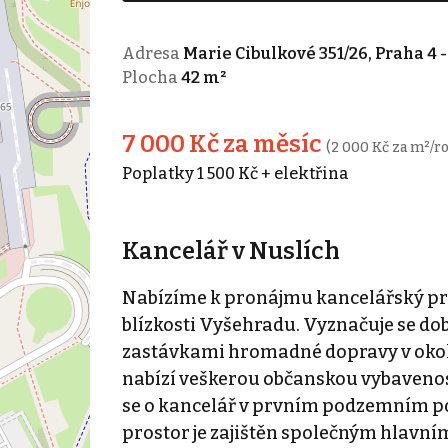
Adresa
Marie Cibulkové 351/26, Praha 4 
Plocha
42 m²
7 000 Kč za měsíc
(2 000 Kč za m²/ro
Poplatky 1 500 Kč + elektřina
Kancelář v Nuslích
Nabízíme k pronájmu kancelářský pros
blízkosti Vyšehradu. Vyznačuje se do
zastávkami hromadné dopravy v okolí 
nabízí veškerou občanskou vybavenost
se o kancelář v prvním podzemním p
prostor je zajištěn společným hlavní