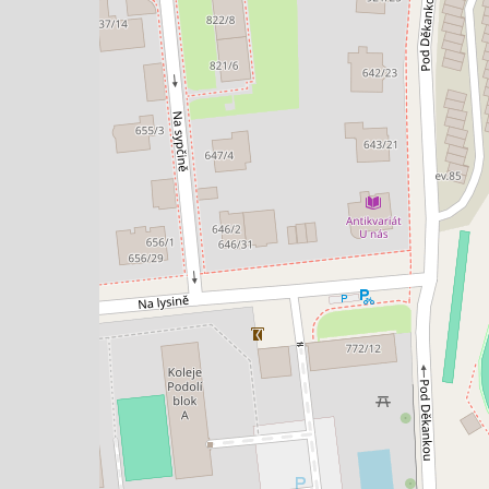
0 EUR za m²/měsíc
10 000 Kč za mě
 Staška 2059/80b, Praha 4 - Krč
Malířská, Praha 7
nceláře • Plocha 265 m²
Typ kanceláře • Plocha 