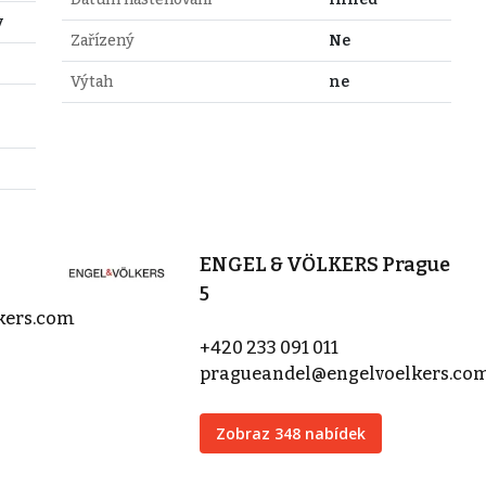
y
Zařízený
Ne
Výtah
ne
ENGEL & VÖLKERS Prague
5
kers.com
+420 233 091 011
pragueandel@engelvoelkers.co
Zobraz 348 nabídek