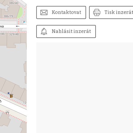
Kontaktovat
Tisk inzerá
Nahlásit inzerát