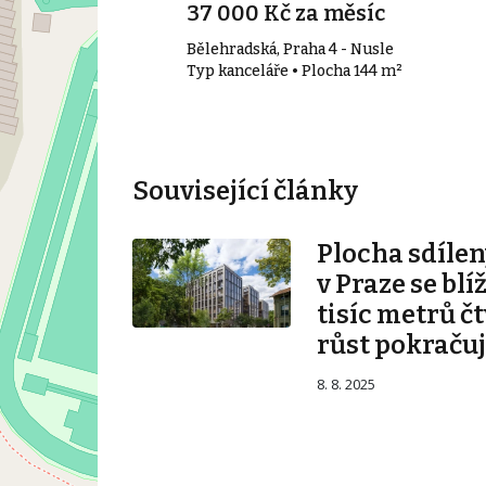
síc
37 000 Kč za měsíc
Bělehradská, Praha 4 - Nusle
17 m²
Typ kanceláře • Plocha 144 m²
Související články
Plocha sdílen
v Praze se blí
tisíc metrů č
růst pokraču
8. 8. 2025