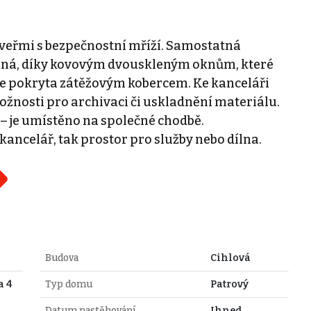
veřmi s bezpečnostní mříží. Samostatná
lená, díky kovovým dvouskleným oknům, které
je pokryta zátěžovým kobercem. Ke kanceláři
možnosti pro archivaci či uskladnění materiálu.
 – je umístěno na společné chodbě.
kancelář, tak prostor pro služby nebo dílna.
Budova
Cihlová
a 4
Typ domu
Patrový
Datum nastěhování
Ihned