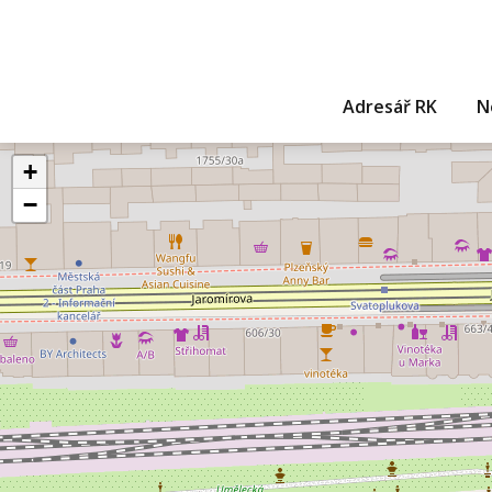
Adresář RK
N
+
−