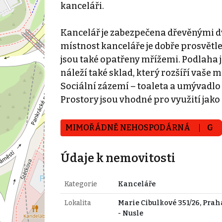
kanceláři.
Kancelář je zabezpečena dřevěnými d
místnost kanceláře je dobře prosvět
jsou také opatřeny mřížemi. Podlaha 
náleží také sklad, který rozšíří vaše 
Sociální zázemí – toaleta a umývadlo
Prostory jsou vhodné pro využití jako 
MIMOŘÁDNĚ NEHOSPODÁRNÁ
G
Údaje k nemovitosti
Kategorie
Kanceláře
Lokalita
Marie Cibulkové 351/26, Prah
- Nusle