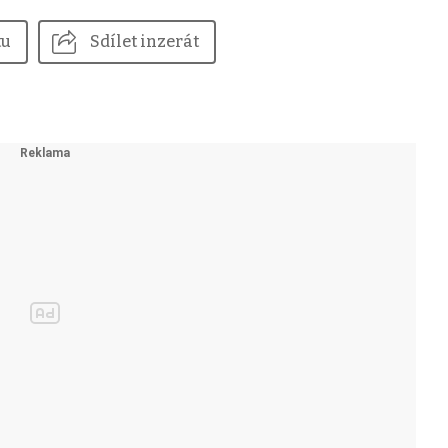
tu
Sdílet inzerát