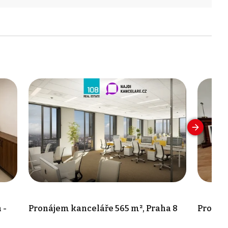
 -
Pronájem kanceláře 565 m², Praha 8
Pronáje