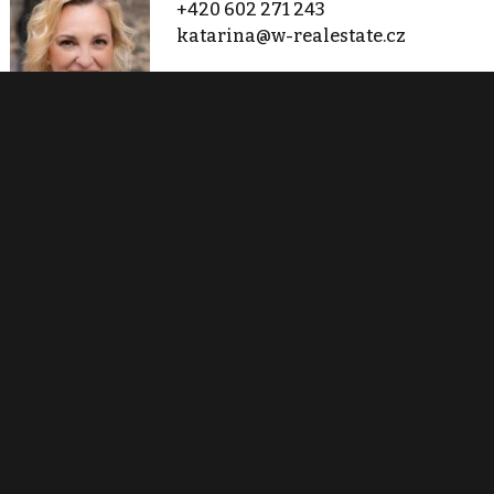
+420 602 271 243
katarina@w-realestate.cz
Zobraz 40 nabídek
W-Real Estate
Týnská 624/13
Praha 1
+420 602 271 243
katarina@w-realestate.cz
Zobraz 40 nabídek
Kontaktovat
Tisk inzerátu
Sdílet inzerát
Nahlásit inzerát