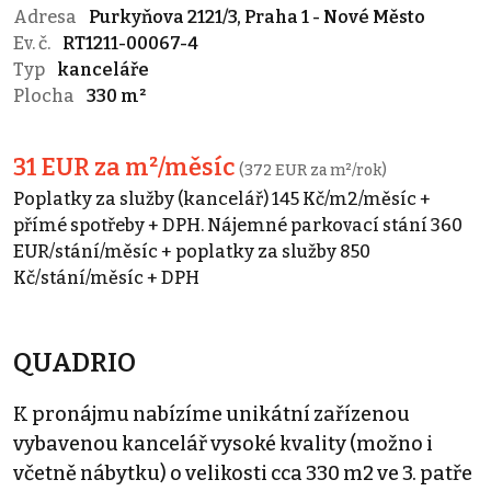
Adresa
Purkyňova 2121/3, Praha 1 - Nové Město
Ev. č.
RT1211-00067-4
Typ
kanceláře
Plocha
330 m²
31 EUR za m²/měsíc
(372 EUR za m²/rok)
Poplatky za služby (kancelář) 145 Kč/m2/měsíc +
přímé spotřeby + DPH. Nájemné parkovací stání 360
EUR/stání/měsíc + poplatky za služby 850
Kč/stání/měsíc + DPH
QUADRIO
K pronájmu nabízíme unikátní zařízenou
vybavenou kancelář vysoké kvality (možno i
včetně nábytku) o velikosti cca 330 m2 ve 3. patře