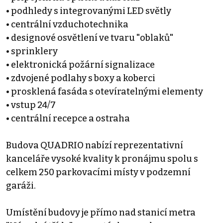
• podhledy s integrovanými LED světly
• centrální vzduchotechnika
• designové osvětlení ve tvaru "oblaků"
• sprinklery
• elektronická požární signalizace
• zdvojené podlahy s boxy a koberci
• prosklená fasáda s otevíratelnými elementy
• vstup 24/7
• centrální recepce a ostraha
Budova QUADRIO nabízí reprezentativní
kanceláře vysoké kvality k pronájmu spolu s
celkem 250 parkovacími místy v podzemní
garáži.
Umístění budovy je přímo nad stanicí metra