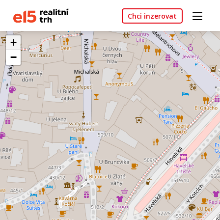
Chci inzerovat
+
−