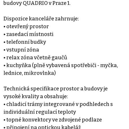
budovy QUADRIO v Praze 1.
Dispozice kanceláře zahrnuje:
• otevřený prostor
• zasedací místnosti
• telefonní budky
• vstupní zóna
• relax zóna včetně gaučů
• kuchyňka (plně vybavená spotřebiči - myčka,
lednice, mikrovlnka)
Technická specifikace prostor a budovy je
vysoké kvality a obsahuje:
• chladicí trámy integrované v podhledech s
individuální regulací teploty
• topné konvektory ve zdvojené podlaze
• připojení na optickou kabeláž