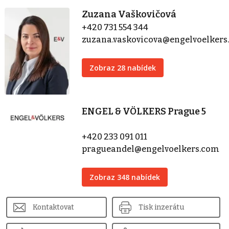
Zuzana Vaškovičová
+420 731 554 344
zuzana.vaskovicova@engelvoelker
Zobraz 28 nabídek
ENGEL & VÖLKERS Prague 5
+420 233 091 011
pragueandel@engelvoelkers.com
Zobraz 348 nabídek
Kontaktovat
Tisk inzerátu