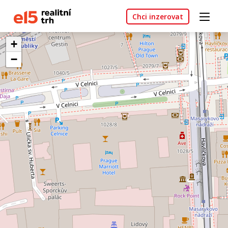
Chci inzerovat
+
−