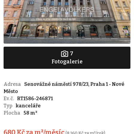
7
Fotogalerie
Adresa
Senovážné náměstí 978/23, Praha 1 - Nové
Město
Ev. č.
RT1586-246871
Typ
kanceláře
Plocha
58 m²
680 Kč za m²/měsíc
(8 160 Kč za m²/rok)