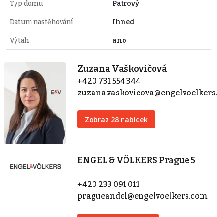
Typ domu
Patrový
Datum nastěhování
Ihned
Výtah
ano
Zuzana Vaškovičová
+420 731 554 344
zuzana.vaskovicova@engelvoelker
Zobraz 28 nabídek
ENGEL & VÖLKERS Prague 5
+420 233 091 011
pragueandel@engelvoelkers.com