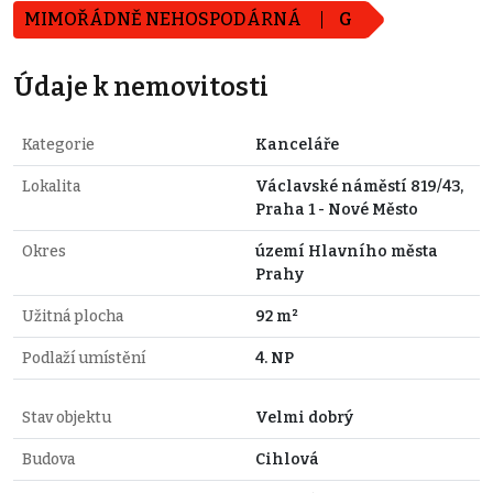
MIMOŘÁDNĚ NEHOSPODÁRNÁ
G
Údaje k nemovitosti
Kategorie
Kanceláře
Lokalita
Václavské náměstí 819/43,
Praha 1 - Nové Město
Okres
území Hlavního města
Prahy
Užitná plocha
92 m²
Podlaží umístění
4. NP
Stav objektu
Velmi dobrý
Budova
Cihlová