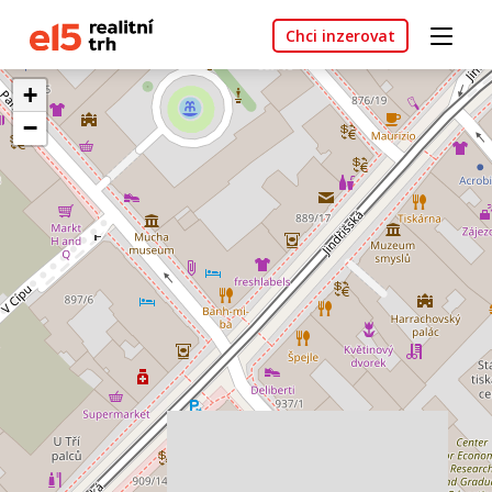
Chci inzerovat
+
−