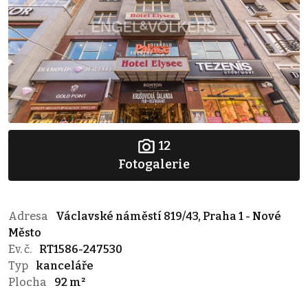
12
Fotogalerie
Adresa
Václavské náměstí 819/43, Praha 1 - Nové
Město
Ev. č.
RT1586-247530
Typ
kanceláře
Plocha
92 m²