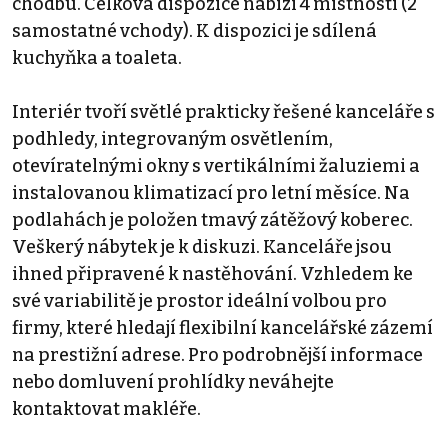
chodbu. Celková dispozice nabízí 4 místnosti (2
samostatné vchody). K dispozici je sdílená
kuchyňka a toaleta.
Interiér tvoří světlé prakticky řešené kanceláře s
podhledy, integrovaným osvětlením,
otevíratelnými okny s vertikálními žaluziemi a
instalovanou klimatizací pro letní měsíce. Na
podlahách je položen tmavý zátěžový koberec.
Veškerý nábytek je k diskuzi. Kanceláře jsou
ihned připravené k nastěhování. Vzhledem ke
své variabilitě je prostor ideální volbou pro
firmy, které hledají flexibilní kancelářské zázemí
na prestižní adrese. Pro podrobnější informace
nebo domluvení prohlídky neváhejte
kontaktovat makléře.