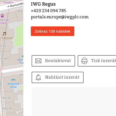
IWG Regus
+420 234 094 785
portals.europe@iwgplc.com
Zobraz 130 nabídek
Kontaktovat
Tisk inzerá
Nahlásit inzerát