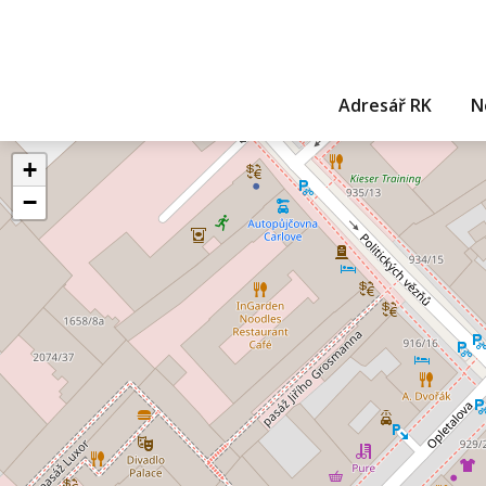
Adresář RK
N
+
−