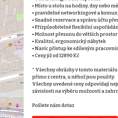
• Místo u stolu na hodiny, dny nebo m
• pravidelné networkingové a komuni
• Snadné rezervace a správu účtu přes
• Přizpůsobitelné flexibilní uspořádá
• Možnost přesunu do větších prostor
• Kvalitní, ergonomický nábytek
• Navíc přístup ke sdíleným pracovn
• Ceny již od 12890 Kč
* Všechny obrázky v tomto materiálu
přímo z centra, u něhož jsou použity.
Všechny uvedené ceny odpovídají nejn
závislosti na výběru možností a zahr
Pošlete nám dotaz