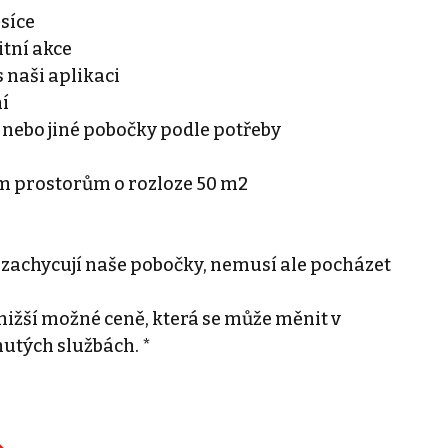
ěsíce
tní akce
 naši aplikaci
ní
 nebo jiné pobočky podle potřeby
ím prostorům o rozloze 50 m2
 zachycují naše pobočky, nemusí ale pocházet
ižší možné ceně, která se může měnit v
nutých službách. *