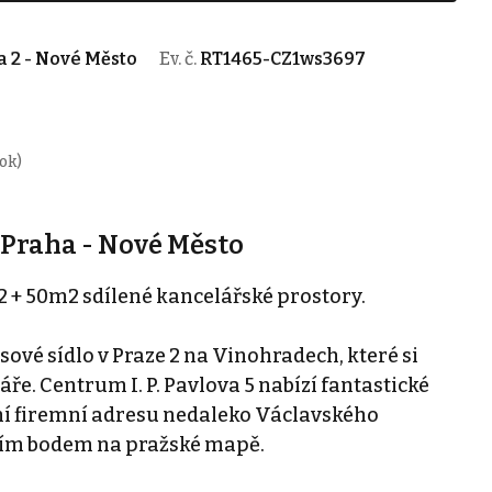
a 2 - Nové Město
Ev. č.
RT1465-CZ1ws3697
ok)
 Praha - Nové Město
+ 50m2 sdílené kancelářské prostory.
ové sídlo v Praze 2 na Vinohradech, které si
áře. Centrum I. P. Pavlova 5 nabízí fantastické
žní firemní adresu nedaleko Václavského
ním bodem na pražské mapě.