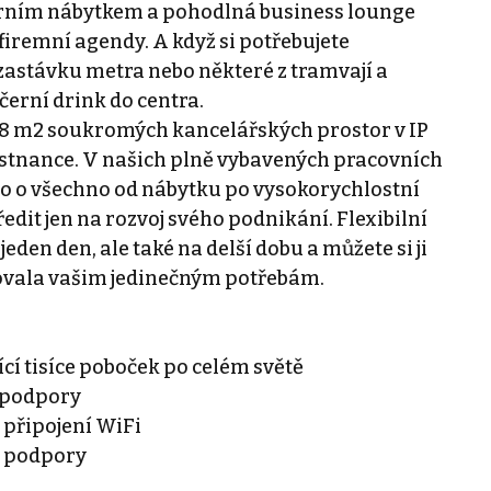
erním nábytkem a pohodlná business lounge
firemní agendy. A když si potřebujete
zastávku metra nebo některé z tramvají a
černí drink do centra.
a 8 m2 soukromých kancelářských prostor v IP
městnance. V našich plně vybavených pracovních
no o všechno od nábytku po vysokorychlostní
edit jen na rozvoj svého podnikání. Flexibilní
den den, ale také na delší dobu a můžete si ji
vovala vašim jedinečným potřebám.
jící tisíce poboček po celém světě
a podpory
 připojení WiFi
í podpory