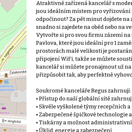
Atraktivně zařízená kancelář s mod
jsou ideálním místem pro vyřizování 
odpočinout? Za pět minut dojdete na 
snadno si zajedete na oběd nebo na ve
Vytvořte si pro svou firmu zázemí n
Pavlova, které jsou ideální pro 1 za
prostorách malé velikosti je postará
připojení WiFi, takže se můžete soustř
kancelář si můžete pronajmout už na je
přizpůsobit tak, aby perfektně vyho
Soukromé kanceláře Regus zahrnují:
• Přístup do naší globální sítě zahrnu
• Skvěle vyškolené týmy recepčních 
• Zabezpečené špičkové technologie a
• Tiskárny a možnost administrativn
• Úklid, energie a zabezpečení