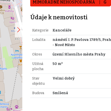
MIMOŘÁDNĚ NEHOSPODÁRNÁ
G
Údaje k nemovitosti
Kategorie
Kanceláře
Lokalita
náměstí I. P. Pavlova 1789/5, Prah
- Nové Město
Okres
území Hlavního města Prahy
Užitná
50 m²
plocha
Stav
Velmi dobrý
objektu
Budova
Smíšená