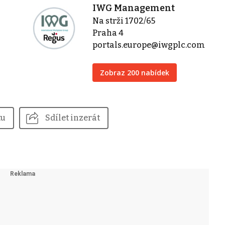
IWG Management
Na strži 1702/65
Praha 4
portals.europe@iwgplc.com
Zobraz 200 nabídek
tu
Sdílet inzerát