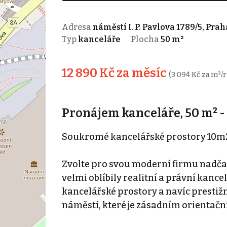
Adresa
náměstí I. P. Pavlova 1789/5, Prah
Typ
kanceláře
Plocha
50 m²
12 890 Kč za měsíc
(3 094 Kč za m²/r
Pronájem kanceláře, 50 m² -
Soukromé kancelářské prostory 10m2 
Zvolte pro svou moderní firmu nadčas
velmi oblíbily realitní a právní kancel
kancelářské prostory a navíc presti
náměstí, které je zásadním orientač