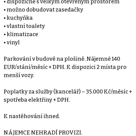
• dispozičně s velkým otevřeným prostorem
• možno dobudovat zasedačky
• kuchyňka
• vlastní toalety
• klimatizace
• vinyl
Parkování v budově na plošině. Nájemné 140
EUR/stání/měsíc + DPH. K dispozici 2 místa pro
menší vozy.
Poplatky za služby (kancelář) – 35.000 Kč/měsíc +
spotřeba elektřiny + DPH.
K nastěhování ihned.
NÁJEMCE NEHRADÍ PROVIZI.