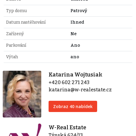
Typ domu
Patrový
Datum nastěhování
Ihned
Zařízený
Ne
Parkování
Ano
Výtah
ano
Katarina Wojtusiak
+420 602 271 243
katarina@w-realestate.cz
Zobraz 40 nabídek
W-Real Estate
Týnská 624/13