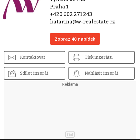
Praha 1
+420 602 271 243
katarina@w-realestate.cz
Zobraz 40 nabídek
Kontaktovat
Tisk inzerátu
Sdílet inzerát
Nahlásit inzerát