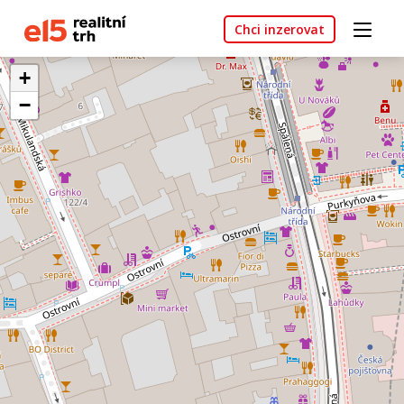
Chci inzerovat
+
−