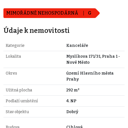
MIMOŘÁDNĚ NEHOSPODÁRNÁ
G
Údaje k nemovitosti
Kategorie
Kanceláře
Lokalita
Myslíkova 171/31, Praha 1 -
Nové Město
Okres
území Hlavního města
Prahy
Užitná plocha
292 m²
Podlaží umístění
4. NP
Stav objektu
Dobrý
Budova
Cihlová