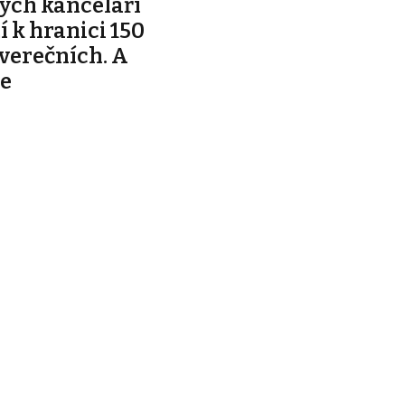
ých kanceláří
ží k hranici 150
tverečních. A
je