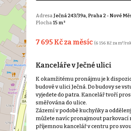
Adresa
Ječná 243/39a, Praha 2 - Nové Mě
Plocha
15 m²
7 695 Kč za měsíc
(6 156 Kč za m²/rok
Kanceláře v Ječné ulici
K okamžitému pronájmu je k dispozic
budově v ulici Ječná. Do budovy se v
vyjedete do patra. Kancelář tvoří pr
směřována do ulice.
Zázemí v podobě kuchyňky a oddělenýc
můžete navíc pronajmout parkovací m
příjemnou kancelář v centru pro svou