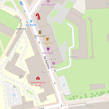
jem kanceláře 265 m², Praha -
Pronájem kanceláře
0 EUR za m²/měsíc
10 000 Kč za mě
 Staška 2059/80b, Praha 4 - Krč
Malířská, Praha 7
nceláře • Plocha 265 m²
Typ kanceláře • Plocha 