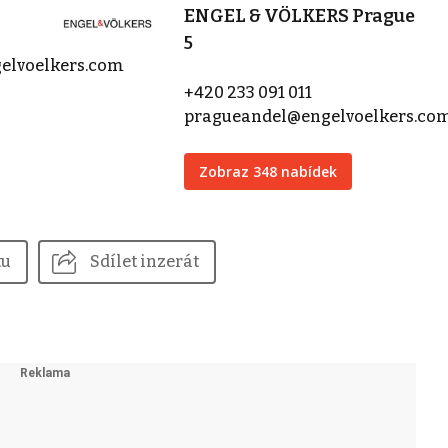
ENGEL & VÖLKERS Prague
5
elvoelkers.com
+420 233 091 011
pragueandel@engelvoelkers.co
Zobraz 348 nabídek
tu
Sdílet inzerát