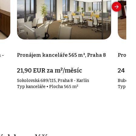
 -
Pronájem kanceláře 565 m², Praha 8
Pronáje
21,90 EUR za m²/měsíc
24 00
Sokolovská 689/115, Praha 8 - Karlín
Bubenečs
Typ kanceláře • Plocha 565 m²
Typ kanc