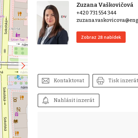
Zuzana Vaškovičová
+420 731 554 344
zuzana.vaskovicova@eng
Zobraz 28 nabídek
Kontaktovat
Tisk inzerá
Nahlásit inzerát