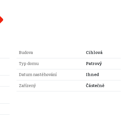
Budova
Cihlová
Typ domu
Patrový
Datum nastěhování
Ihned
Zařízený
Částečně