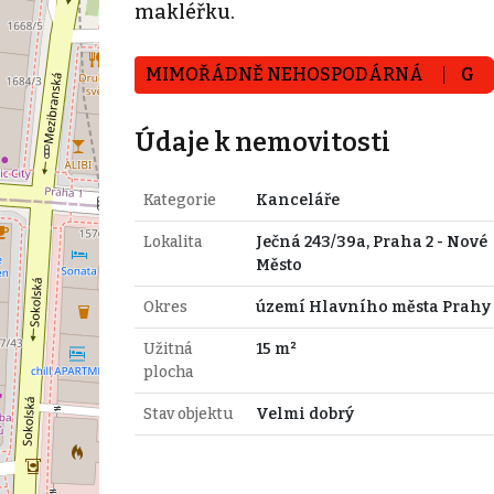
makléřku.
MIMOŘÁDNĚ NEHOSPODÁRNÁ
G
Údaje k nemovitosti
Kategorie
Kanceláře
Lokalita
Ječná 243/39a, Praha 2 - Nové
Město
Okres
území Hlavního města Prahy
Užitná
15 m²
plocha
Stav objektu
Velmi dobrý