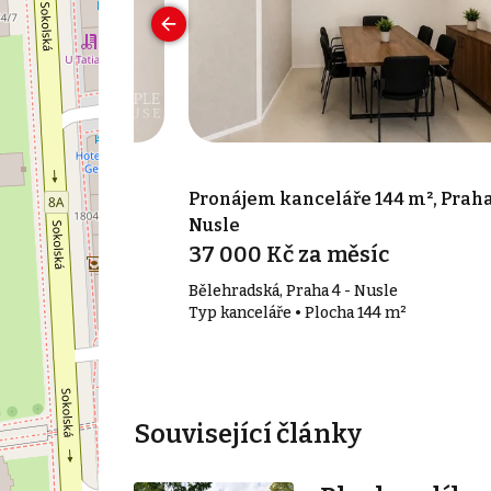
 17 m², Praha 7
Pronájem kanceláře 144 m², Praha
Nusle
síc
37 000 Kč za měsíc
Bělehradská, Praha 4 - Nusle
17 m²
Typ kanceláře • Plocha 144 m²
Související články