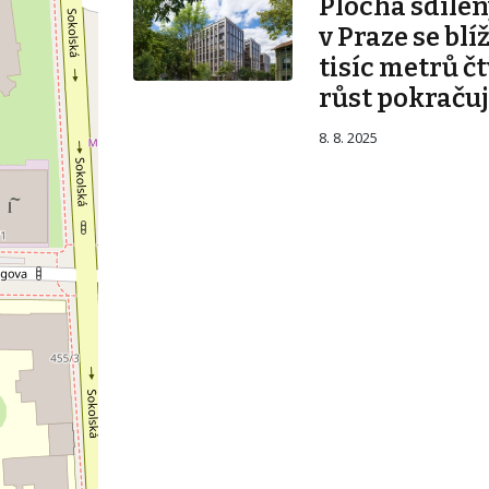
Plocha sdílen
v Praze se blí
tisíc metrů č
růst pokraču
8. 8. 2025