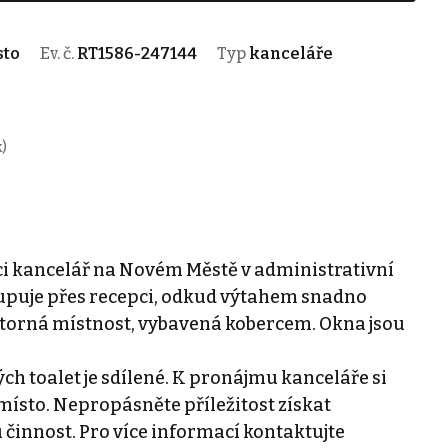
sto
Ev. č.
RT1586-247144
Typ
kanceláře
)
i kancelář na Novém Městě v administrativní
stupuje přes recepci, odkud výtahem snadno
ostorná místnost, vybavená kobercem. Okna jsou
h toalet je sdílené. K pronájmu kanceláře si
ísto. Nepropásněte příležitost získat
 činnost. Pro více informací kontaktujte