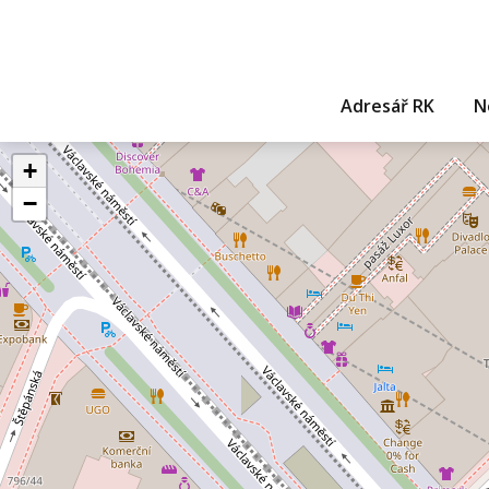
Adresář RK
N
+
−