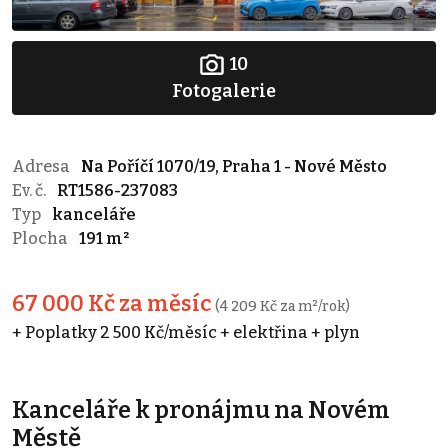
10
Fotogalerie
Adresa
Na Poříčí 1070/19, Praha 1 - Nové Město
Ev. č.
RT1586-237083
Typ
kanceláře
Plocha
191 m²
67 000 Kč za měsíc
(4 209 Kč za m²/rok)
+ Poplatky 2 500 Kč/měsíc + elektřina + plyn
Kanceláře k pronájmu na Novém
Městě