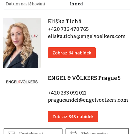
Datum nastěhování
Ihned
Eliška Tichá
+420 736 470 765
eliska.ticha@engelvoelkers.com
Zobraz 64 nabídek
ENGEL & VÖLKERS Prague 5
+420 233 091 011
pragueandel@engelvoelkers.com
Zobraz 348 nabídek