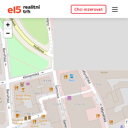
Chci inzerovat
+
−