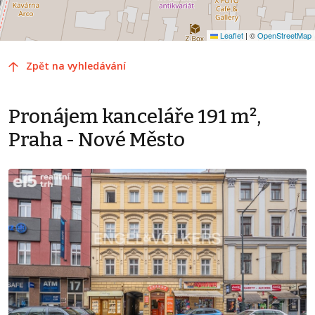
Leaflet
|
©
OpenStreetMap
Zpět na vyhledávání
Pronájem kanceláře 191 m²,
Praha - Nové Město