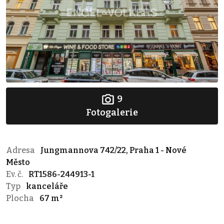
9
Fotogalerie
Adresa
Jungmannova 742/22, Praha 1 - Nové
Město
Ev. č.
RT1586-244913-1
Typ
kanceláře
Plocha
67 m²