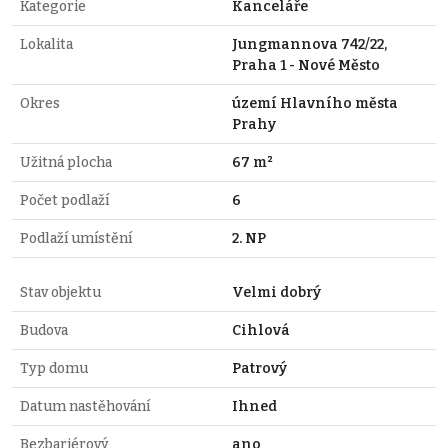
Kategorie
Kanceláře
Lokalita
Jungmannova 742/22,
Praha 1 - Nové Město
Okres
území Hlavního města
Prahy
Užitná plocha
67 m²
Počet podlaží
6
Podlaží umístění
2. NP
Stav objektu
Velmi dobrý
Budova
Cihlová
Typ domu
Patrový
Datum nastěhování
Ihned
Bezbariérový
ano