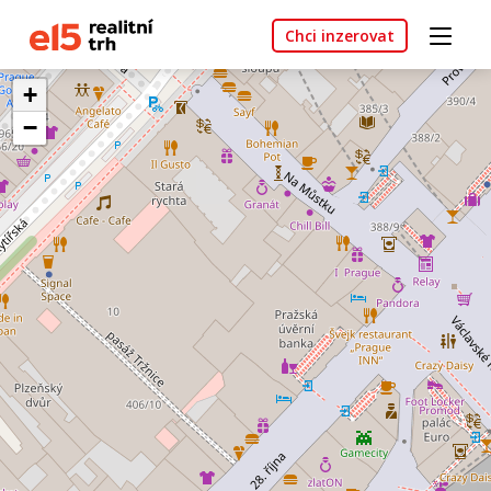
Chci inzerovat
+
−