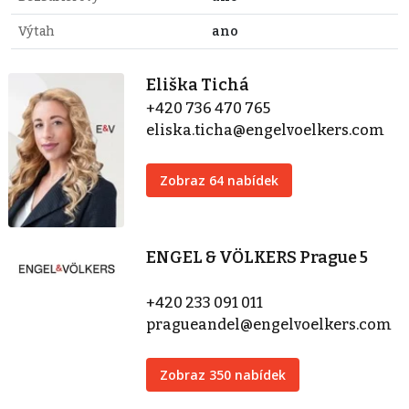
Výtah
ano
Eliška Tichá
+420 736 470 765
eliska.ticha@engelvoelkers.com
Zobraz 64 nabídek
ENGEL & VÖLKERS Prague 5
+420 233 091 011
pragueandel@engelvoelkers.com
Zobraz 350 nabídek