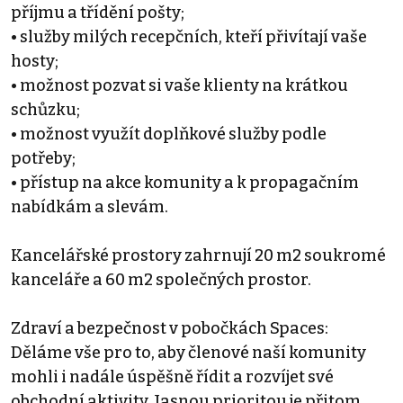
příjmu a třídění pošty;
• služby milých recepčních, kteří přivítají vaše
hosty;
• možnost pozvat si vaše klienty na krátkou
schůzku;
• možnost využít doplňkové služby podle
potřeby;
• přístup na akce komunity a k propagačním
nabídkám a slevám.
Kancelářské prostory zahrnují 20 m2 soukromé
kanceláře a 60 m2 společných prostor.
Zdraví a bezpečnost v pobočkách Spaces:
Děláme vše pro to, aby členové naší komunity
mohli i nadále úspěšně řídit a rozvíjet své
obchodní aktivity. Jasnou prioritou je přitom