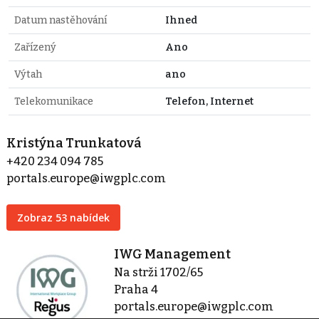
Datum nastěhování
Ihned
Zařízený
Ano
Výtah
ano
Telekomunikace
Telefon, Internet
Kristýna Trunkatová
+420 234 094 785
portals.europe@iwgplc.com
Zobraz 53 nabídek
IWG Management
Na strži 1702/65
Praha 4
portals.europe@iwgplc.com