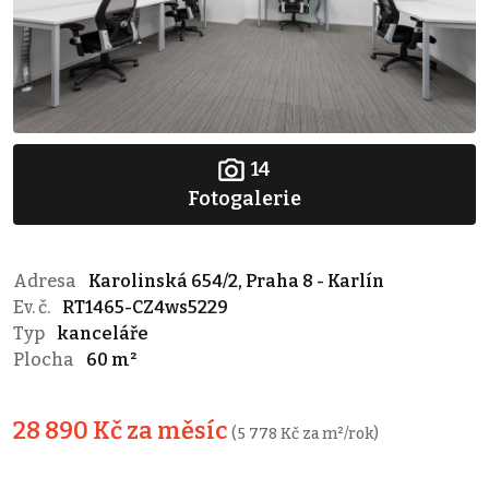
14
Fotogalerie
Adresa
Karolinská 654/2, Praha 8 - Karlín
Ev. č.
RT1465-CZ4ws5229
Typ
kanceláře
Plocha
60 m²
28 890 Kč za měsíc
(5 778 Kč za m²/rok)