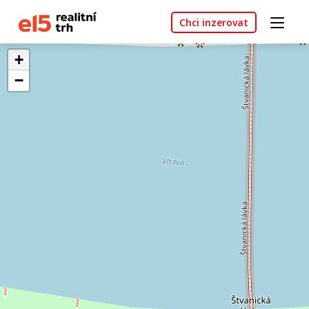
Chci inzerovat
+
−