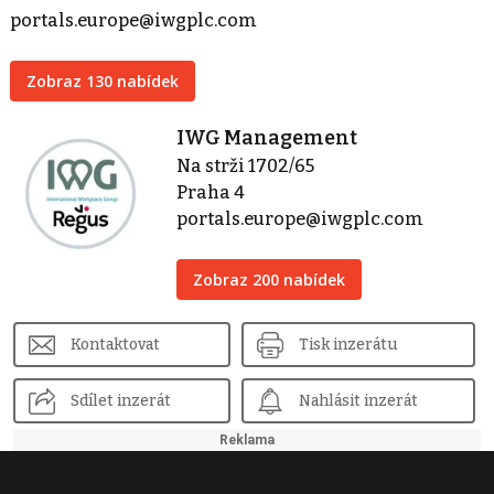
portals.europe@iwgplc.com
Zobraz 130 nabídek
IWG Management
Na strži 1702/65
Praha 4
portals.europe@iwgplc.com
Zobraz 200 nabídek
Kontaktovat
Tisk inzerátu
Sdílet inzerát
Nahlásit inzerát