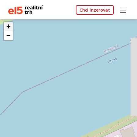
Chci inzerovat
+
−