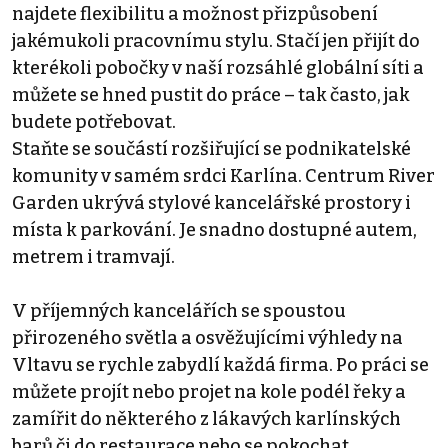
najdete flexibilitu a možnost přizpůsobení
jakémukoli pracovnímu stylu. Stačí jen přijít do
kterékoli pobočky v naší rozsáhlé globální síti a
můžete se hned pustit do práce – tak často, jak
budete potřebovat.
Staňte se součástí rozšiřující se podnikatelské
komunity v samém srdci Karlína. Centrum River
Garden ukrývá stylové kancelářské prostory i
místa k parkování. Je snadno dostupné autem,
metrem i tramvají.
V příjemných kancelářích se spoustou
přirozeného světla a osvěžujícími výhledy na
Vltavu se rychle zabydlí každá firma. Po práci se
můžete projít nebo projet na kole podél řeky a
zamířit do některého z lákavých karlínských
barů či do restaurace nebo se pokochat