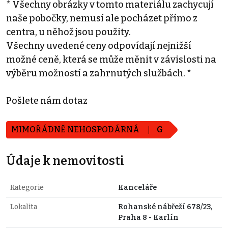
* Všechny obrázky v tomto materiálu zachycují
naše pobočky, nemusí ale pocházet přímo z
centra, u něhož jsou použity.
Všechny uvedené ceny odpovídají nejnižší
možné ceně, která se může měnit v závislosti na
výběru možností a zahrnutých službách. *
Pošlete nám dotaz
MIMOŘÁDNĚ NEHOSPODÁRNÁ
G
Údaje k nemovitosti
Kategorie
Kanceláře
Lokalita
Rohanské nábřeží 678/23,
Praha 8 - Karlín