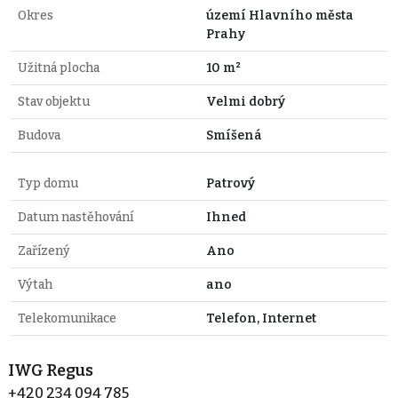
Okres
území Hlavního města
Prahy
Užitná plocha
10 m²
Stav objektu
Velmi dobrý
Budova
Smíšená
Typ domu
Patrový
Datum nastěhování
Ihned
Zařízený
Ano
Výtah
ano
Telekomunikace
Telefon, Internet
IWG Regus
+420 234 094 785