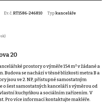
Ev. č.
RT1586-246810
Typ
kanceláře
rok)
ova 20
celářské prostory o výměře 154 m² v žádané a
ín. Budova se nachází v těsné blízkosti metra B a
ory jsou ve 2. NP, přístupné samostatným
e o šest samostatných kanceláří s výměrou od
, vlastní kuchyňkou a sociálním zařízením. V
t. Pro více informací kontaktujte makléře.