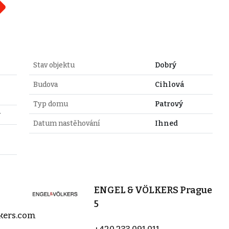
Stav objektu
Dobrý
Budova
Cihlová
Typ domu
Patrový
y
Datum nastěhování
Ihned
ENGEL & VÖLKERS Prague
5
kers.com