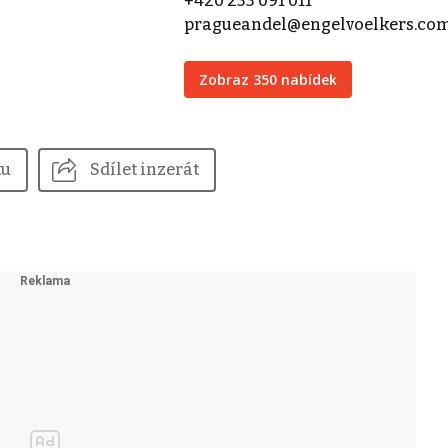
+420 233 091 011
pragueandel@engelvoelkers.co
Zobraz 350 nabídek
tu
Sdílet inzerát