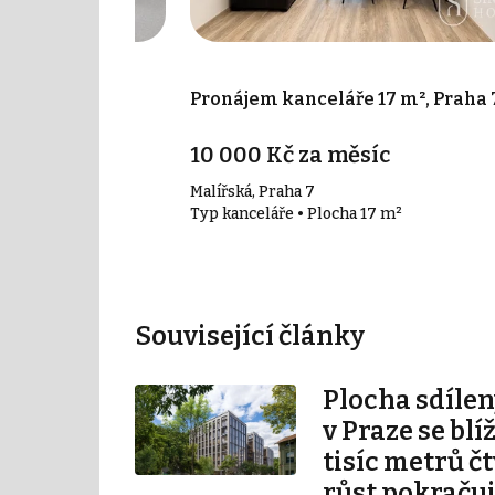
 50 m², Praha -
Pronájem kanceláře 17 m², Praha 
íc
10 000 Kč za měsíc
ha 4 - Nusle
Malířská, Praha 7
50 m²
Typ kanceláře • Plocha 17 m²
Související články
Plocha sdílen
v Praze se blí
tisíc metrů č
růst pokraču