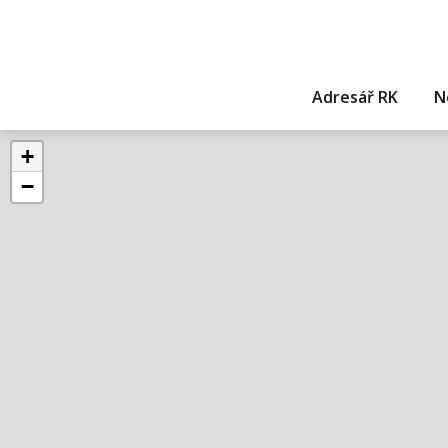
Adresář RK
N
+
−