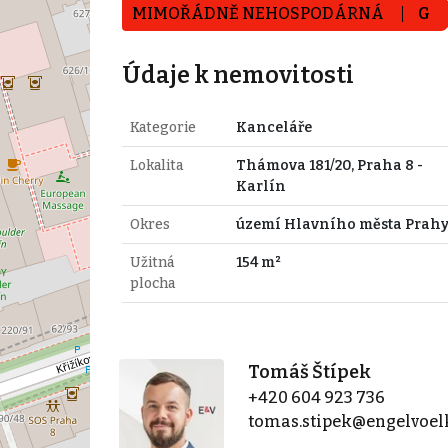
MIMOŘÁDNĚ NEHOSPODÁRNÁ
G
Údaje k nemovitosti
Kategorie
Kanceláře
Lokalita
Thámova 181/20, Praha 8 -
Karlín
Okres
území Hlavního města Prah
Užitná
154 m²
plocha
Tomáš Štípek
+420 604 923 736
tomas.stipek@engelvoel