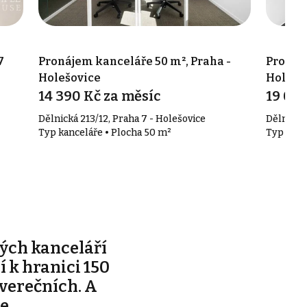
7
Pronájem kanceláře 50 m², Praha -
Pronáje
Holešovice
Holešo
14 390 Kč za měsíc
19 090
Dělnická 213/12, Praha 7 - Holešovice
Dělnická 
Typ kanceláře • Plocha 50 m²
Typ kanc
ých kanceláří
ží k hranici 150
tverečních. A
je