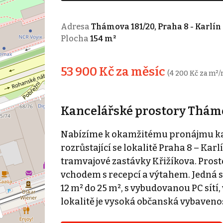
Adresa
Thámova 181/20, Praha 8 - Karlín
Plocha
154 m²
53 900 Kč za měsíc
(4 200 Kč za m²/
Kancelářské prostory Thám
Nabízíme k okamžitému pronájmu kan
rozrůstající se lokalitě Praha 8 – Karl
tramvajové zastávky Křižíkova. Prost
vchodem s recepcí a výtahem. Jedná s
12 m² do 25 m², s vybudovanou PC sítí
lokalitě je vysoká občanská vybavenos