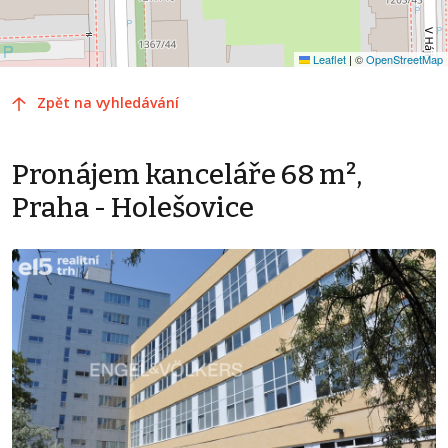
Leaflet
|
©
OpenStreetMap
Zpět na vyhledávání
Pronájem kanceláře 68 m²,
Praha - Holešovice