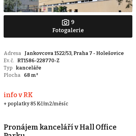
9
Fotogalerie
Adresa
Jankovcova 1522/53, Praha 7 - Holešovice
Ev. č.
RT1586-228770-Z
Typ
kanceláře
Plocha
68 m²
info v RK
+ poplatky 85 Kč/m2/měsíc
Pronájem kanceláří v Hall Office
Parku