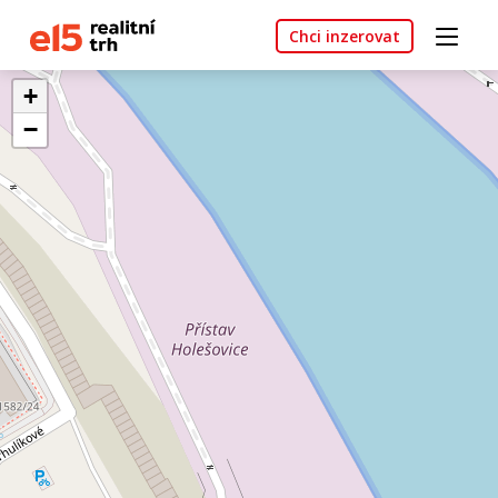
Chci inzerovat
+
−