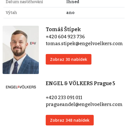
Datum nastěhování
Ihned
Výtah
ano
Tomáš Štípek
+420 604 923 736
tomas.stipek@engelvoelkers.com
Zobraz 30 nabídek
ENGEL & VÖLKERS Prague 5
+420 233 091 011
pragueandel@engelvoelkers.com
Zobraz 348 nabídek