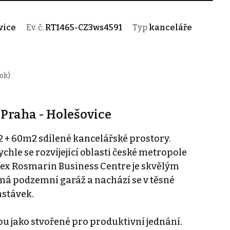
vice
Ev. č.
RT1465-CZ3ws4591
Typ
kanceláře
ok)
 Praha - Holešovice
+ 60m2 sdílené kancelářské prostory.
ychle se rozvíjející oblasti české metropole
ex Rosmarin Business Centre je skvělým
má podzemní garáž a nachází se v těsné
astávek.
ou jako stvořené pro produktivní jednání.