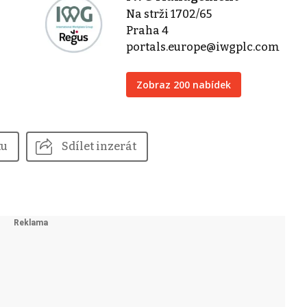
Na strži 1702/65
Praha 4
portals.europe@iwgplc.com
Zobraz 200 nabídek
tu
Sdílet inzerát