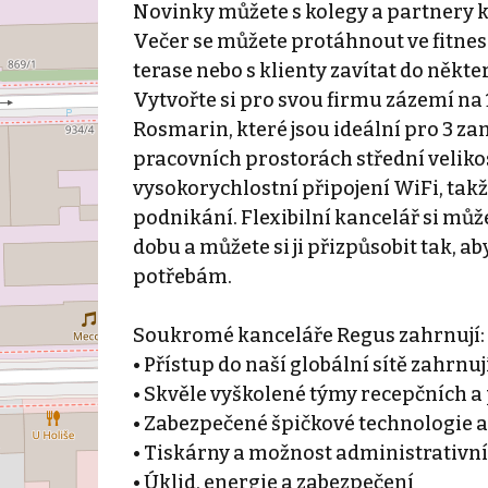
Novinky můžete s kolegy a partnery k
Večer se můžete protáhnout ve fitnes
terase nebo s klienty zavítat do někter
Vytvořte si pro svou firmu zázemí n
Rosmarin, které jsou ideální pro 3 z
pracovních prostorách střední veliko
vysokorychlostní připojení WiFi, takž
podnikání. Flexibilní kancelář si můž
dobu a můžete si ji přizpůsobit tak, 
potřebám.
Soukromé kanceláře Regus zahrnují:
• Přístup do naší globální sítě zahrnu
• Skvěle vyškolené týmy recepčních 
• Zabezpečené špičkové technologie a
• Tiskárny a možnost administrativn
• Úklid, energie a zabezpečení