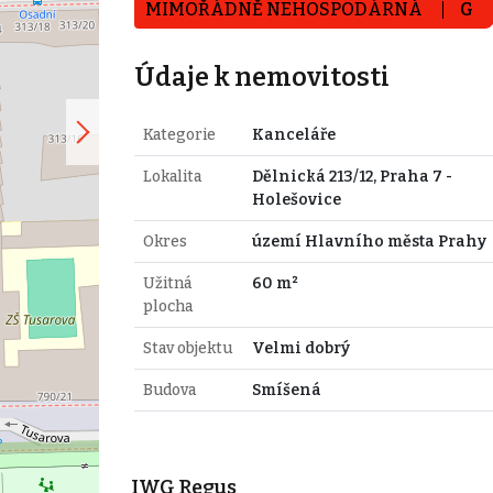
MIMOŘÁDNĚ NEHOSPODÁRNÁ
G
Údaje k nemovitosti
Kategorie
Kanceláře
Lokalita
Dělnická 213/12, Praha 7 -
Holešovice
Okres
území Hlavního města Prahy
Užitná
60 m²
plocha
Stav objektu
Velmi dobrý
Budova
Smíšená
IWG Regus