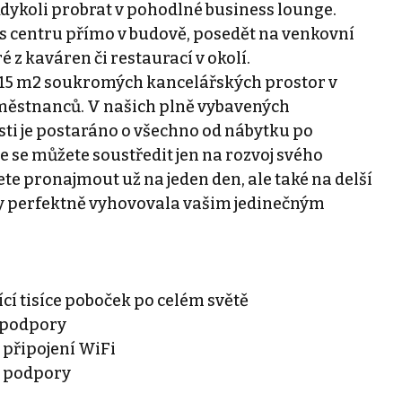
dykoli probrat v pohodlné business lounge.
s centru přímo v budově, posedět na venkovní
é z kaváren či restaurací v okolí.
a 15 m2 soukromých kancelářských prostor v
aměstnanců. V našich plně vybavených
sti je postaráno o všechno od nábytku po
e se můžete soustředit jen na rozvoj svého
ete pronajmout už na jeden den, ale také na delší
aby perfektně vyhovovala vašim jedinečným
jící tisíce poboček po celém světě
a podpory
 připojení WiFi
í podpory