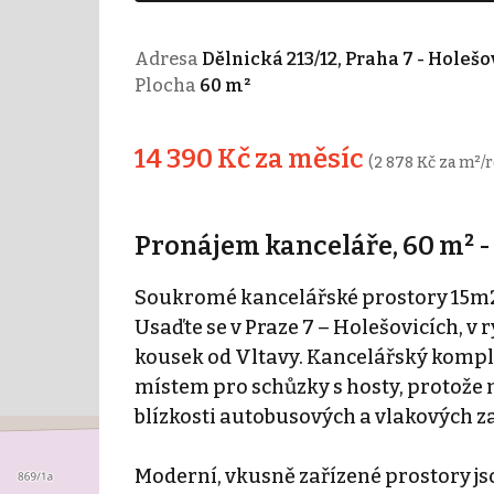
Adresa
Dělnická 213/12, Praha 7 - Holešo
Plocha
60 m²
14 390 Kč za měsíc
(2 878 Kč za m²/r
Pronájem kanceláře, 60 m² -
Soukromé kancelářské prostory 15m2 
Usaďte se v Praze 7 – Holešovicích, v r
kousek od Vltavy. Kancelářský kompl
místem pro schůzky s hosty, protože 
blízkosti autobusových a vlakových z
Moderní, vkusně zařízené prostory js