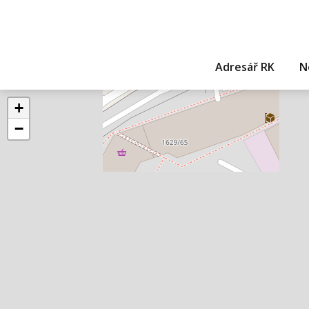
Adresář RK
N
+
−