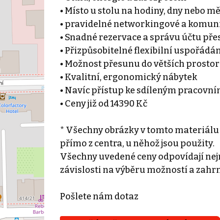
• Místo u stolu na hodiny, dny nebo m
• pravidelné networkingové a komuni
• Snadné rezervace a správu účtu přes
• Přizpůsobitelné flexibilní uspořádá
• Možnost přesunu do větších prostor
• Kvalitní, ergonomický nábytek
• Navíc přístup ke sdíleným pracovn
• Ceny již od 14390 Kč
* Všechny obrázky v tomto materiálu
přímo z centra, u něhož jsou použity.
Všechny uvedené ceny odpovídají nejn
závislosti na výběru možností a zahr
Pošlete nám dotaz