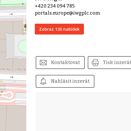
+420 234 094 785
portals.europe@iwgplc.com
Zobraz 130 nabídek
Kontaktovat
Tisk inzerá
Nahlásit inzerát