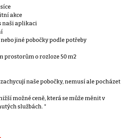
ěsíce
tní akce
 naši aplikaci
ní
 nebo jiné pobočky podle potřeby
ím prostorům o rozloze 50 m2
 zachycují naše pobočky, nemusí ale pocházet
ižší možné ceně, která se může měnit v
nutých službách. *