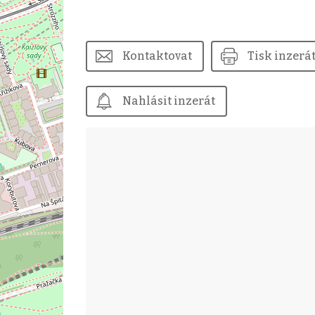
Kontaktovat
Tisk inzerá
Nahlásit inzerát