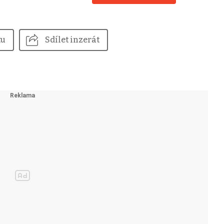
tu
Sdílet inzerát