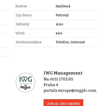
Budova
Smíšená
Typ domu
Patrový
Zařízený
Ano
Výtah
ano
Telekomunikace
Telefon, Internet
IWG Management
Na strži 1702/65
Praha 4
portals.europe@iwgplc.com
Zobraz 200 nabídek