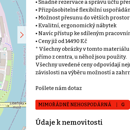
• Snadné rezervace a správu účtu přes
• Přizpůsobitelné flexibilní uspořádá
• Možnost přesunu do větších prostor
• Kvalitní, ergonomický nábytek
• Navíc přístup ke sdíleným pracovn
• Ceny již od 14490 Kč
* Všechny obrázky v tomto materiálu
přímo z centra, u něhož jsou použity.
Všechny uvedené ceny odpovídají nejn
závislosti na výběru možností a zahr
Pošlete nám dotaz
MIMOŘÁDNĚ NEHOSPODÁRNÁ
G
Údaje k nemovitosti