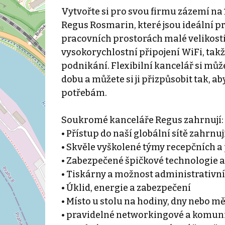
Vytvořte si pro svou firmu zázemí n
Regus Rosmarin, které jsou ideální p
pracovních prostorách malé velikosti
vysokorychlostní připojení WiFi, takž
podnikání. Flexibilní kancelář si můž
dobu a můžete si ji přizpůsobit tak, 
potřebám.
Soukromé kanceláře Regus zahrnují:
• Přístup do naší globální sítě zahrnu
• Skvěle vyškolené týmy recepčních 
• Zabezpečené špičkové technologie a
• Tiskárny a možnost administrativn
• Úklid, energie a zabezpečení
• Místo u stolu na hodiny, dny nebo m
• pravidelné networkingové a komuni