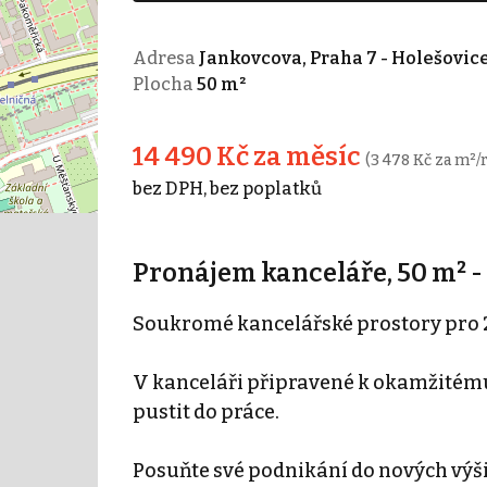
Adresa
Jankovcova, Praha 7 - Holešovic
Plocha
50 m²
14 490 Kč za měsíc
(3 478 Kč za m²/
bez DPH, bez poplatků
Pronájem kanceláře, 50 m² -
Soukromé kancelářské prostory pro 
V kanceláři připravené k okamžitému
pustit do práce.
Posuňte své podnikání do nových výš