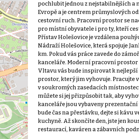
pochlubit jednou z nejstabilnějších a
Evropě a je centrem průmyslových odvět
cestovní ruch. Pracovní prostor se na
pro místní obyvatele i pro ty, kteří c
Přístav Holešovice je vzdálena pouhý
Nádraží Holešovice, která spojuje Jan
km. Pokud vás práce zavede do zámoří,
kanceláře. Moderní pracovní prostor 
Vltavu vás bude inspirovat k nejlepší
prostor, který jim vyhovuje. Pracujt
v soukromých zasedacích místnostech
můžete si jej přizpůsobit tak, aby v
kanceláře jsou vybaveny prezentační
bude čas na přestávku, dejte si kávu v
kuchyně. Až skončíte den, jste jen k
restaurací, kaváren a zábavních podn