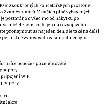
a 10 m2 soukromých kancelářských prostor v
ro 2 zaměstnanců. V našich plně vybavených
 je postaráno o všechno od nábytku po
e se můžete soustředit jen na rozvoj svého
ete pronajmout už na jeden den, ale také na delší
aby perfektně vyhovovala vašim jedinečným
jící tisíce poboček po celém světě
a podpory
 připojení WiFi
í podpory
ěsíce
tní akce