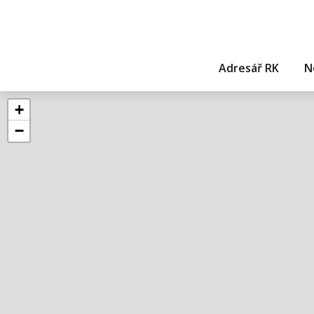
Adresář RK
N
+
−