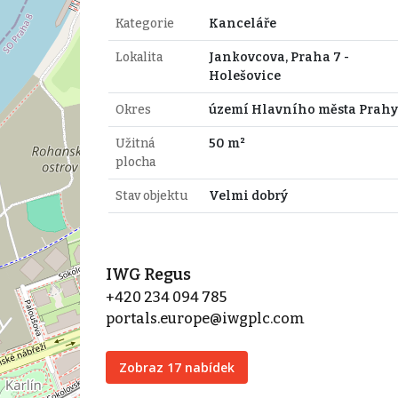
Kategorie
Kanceláře
Lokalita
Jankovcova, Praha 7 -
Holešovice
Okres
území Hlavního města Prahy
Užitná
50 m²
plocha
Stav objektu
Velmi dobrý
IWG Regus
+420 234 094 785
portals.europe@iwgplc.com
Zobraz 17 nabídek