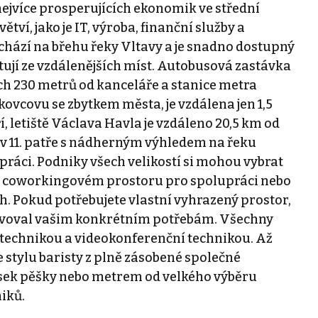
 nejvíce prosperujících ekonomik ve střední
ví, jako je IT, výroba, finanční služby a
chází na břehu řeky Vltavy a je snadno dostupný
estují ze vzdálenějších míst. Autobusová zastávka
ch 230 metrů od kanceláře a stanice metra
kovcovu se zbytkem města, je vzdálena jen 1,5
 letiště Václava Havla je vzdáleno 20,5 km od
v 11. patře s nádherným výhledem na řeku
 práci. Podniky všech velikostí si mohou vybrat
e v coworkingovém prostoru pro spolupráci nebo
. Pokud potřebujete vlastní vyhrazený prostor,
yhovoval vašim konkrétním potřebám. Všechny
 technikou a videokonferenční technikou. Až
e stylu baristy z plně zásobené společné
ousek pěšky nebo metrem od velkého výběru
iků.