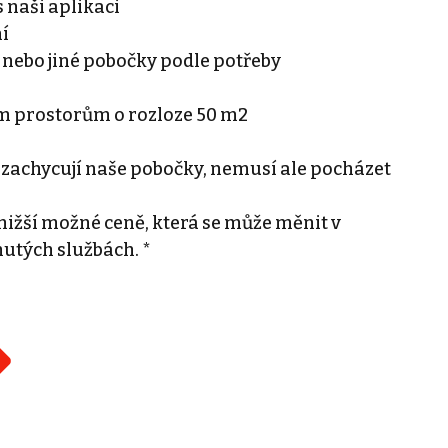
 naši aplikaci
ní
 nebo jiné pobočky podle potřeby
ím prostorům o rozloze 50 m2
 zachycují naše pobočky, nemusí ale pocházet
ižší možné ceně, která se může měnit v
nutých službách. *