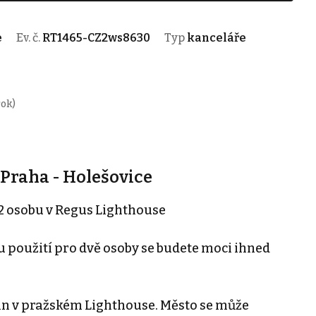
e
Ev. č.
RT1465-CZ2ws8630
Typ
kanceláře
rok)
 Praha - Holešovice
2 osobu v Regus Lighthouse
 použití pro dvě osoby se budete moci ihned
in v pražském Lighthouse. Město se může