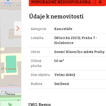
MIMOŘÁDNĚ NEHOSPODÁRNÁ
G
Údaje k nemovitosti
Kategorie
Kanceláře
Lokalita
Dělnická 213/12, Praha 7 -
Holešovice
Okres
území Hlavního města Prahy
Užitná
50 m²
plocha
Stav objektu
Velmi dobrý
Budova
Smíšená
IWG Regus