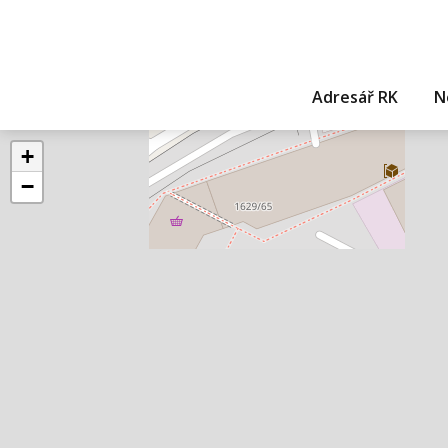
Adresář RK
N
+
−