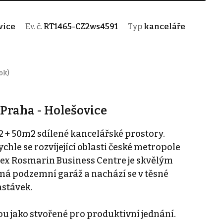
vice
Ev. č.
RT1465-CZ2ws4591
Typ
kanceláře
ok)
 Praha - Holešovice
+ 50m2 sdílené kancelářské prostory.
ychle se rozvíjející oblasti české metropole
ex Rosmarin Business Centre je skvělým
má podzemní garáž a nachází se v těsné
astávek.
ou jako stvořené pro produktivní jednání.