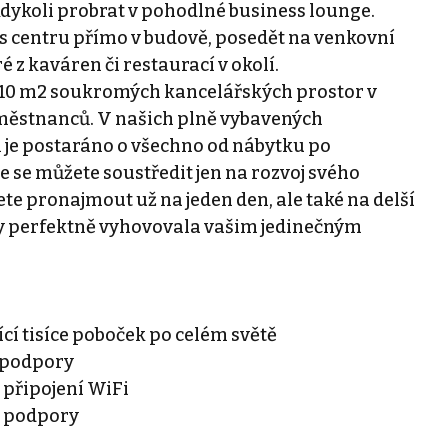
dykoli probrat v pohodlné business lounge.
s centru přímo v budově, posedět na venkovní
é z kaváren či restaurací v okolí.
a 10 m2 soukromých kancelářských prostor v
aměstnanců. V našich plně vybavených
 je postaráno o všechno od nábytku po
e se můžete soustředit jen na rozvoj svého
ete pronajmout už na jeden den, ale také na delší
aby perfektně vyhovovala vašim jedinečným
jící tisíce poboček po celém světě
a podpory
 připojení WiFi
í podpory