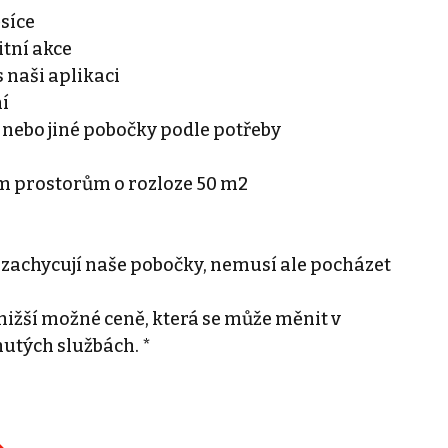
ěsíce
tní akce
 naši aplikaci
ní
 nebo jiné pobočky podle potřeby
ím prostorům o rozloze 50 m2
 zachycují naše pobočky, nemusí ale pocházet
ižší možné ceně, která se může měnit v
nutých službách. *