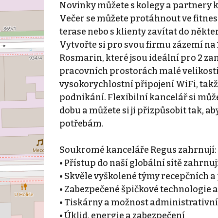
Novinky můžete s kolegy a partnery k
Večer se můžete protáhnout ve fitnes
terase nebo s klienty zavítat do někter
Vytvořte si pro svou firmu zázemí n
Rosmarin, které jsou ideální pro 2 z
pracovních prostorách malé velikosti
vysokorychlostní připojení WiFi, takž
podnikání. Flexibilní kancelář si můž
dobu a můžete si ji přizpůsobit tak, 
potřebám.
Soukromé kanceláře Regus zahrnují:
• Přístup do naší globální sítě zahrnu
• Skvěle vyškolené týmy recepčních 
• Zabezpečené špičkové technologie a
• Tiskárny a možnost administrativn
• Úklid, energie a zabezpečení