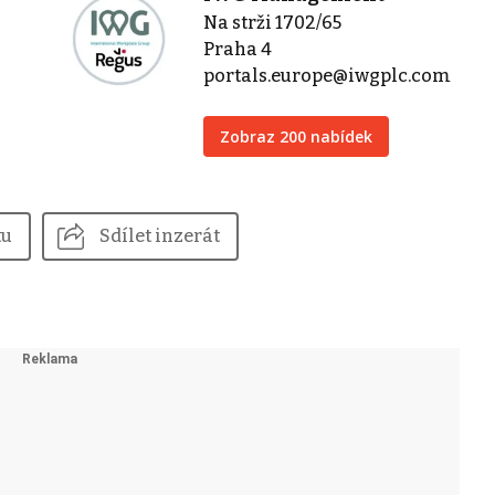
Na strži 1702/65
Praha 4
portals.europe@iwgplc.com
Zobraz 200 nabídek
tu
Sdílet inzerát