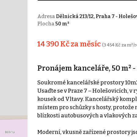
Adresa
Dělnická 213/12, Praha 7 - Holešo
Plocha
50 m²
14 390 Kč za měsíc
(3 454 Kč za m²/r
Pronájem kanceláře, 50 m² -
Soukromé kancelářské prostory 10m2 
Usaďte se v Praze 7 – Holešovicích, v r
kousek od Vltavy. Kancelářský kompl
místem pro schůzky s hosty, protože 
blízkosti autobusových a vlakových z
Moderní, vkusně zařízené prostory js