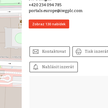
+420 234 094 785
portals.europe@iwgplc.com
Zobraz 130 nabídek
Kontaktovat
Tisk inzerá
Nahlásit inzerát