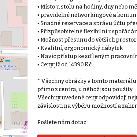
• Místo u stolu na hodiny, dny nebo m
• pravidelné networkingové a komuni
• Snadné rezervace a správu účtu přes
• Přizpůsobitelné flexibilní uspořádá
• Možnost přesunu do větších prostor
• Kvalitní, ergonomický nábytek
• Navíc přístup ke sdíleným pracovn
• Ceny již od 14390 Kč
* Všechny obrázky v tomto materiálu
přímo z centra, u něhož jsou použity.
Všechny uvedené ceny odpovídají nejn
závislosti na výběru možností a zahr
Pošlete nám dotaz