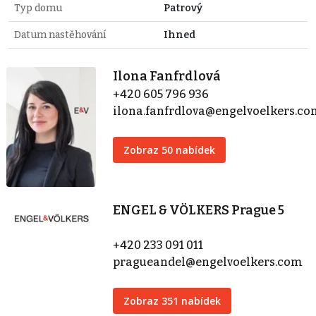
Typ domu
Patrový
Datum nastěhování
Ihned
Ilona Fanfrdlová
+420 605 796 936
ilona.fanfrdlova@engelvoelkers.c
Zobraz 50 nabídek
ENGEL & VÖLKERS Prague 5
+420 233 091 011
pragueandel@engelvoelkers.com
Zobraz 351 nabídek