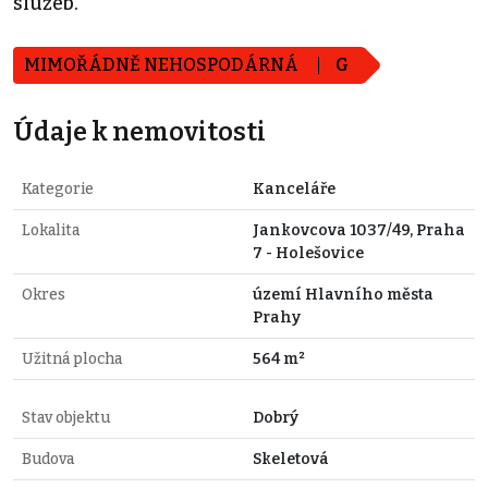
služeb.
MIMOŘÁDNĚ NEHOSPODÁRNÁ
G
Údaje k nemovitosti
Kategorie
Kanceláře
Lokalita
Jankovcova 1037/49, Praha
7 - Holešovice
Okres
území Hlavního města
Prahy
Užitná plocha
564 m²
Stav objektu
Dobrý
Budova
Skeletová