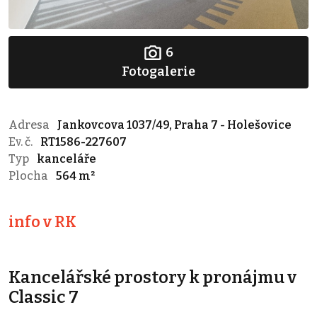
6
Fotogalerie
Adresa
Jankovcova 1037/49, Praha 7 - Holešovice
Ev. č.
RT1586-227607
Typ
kanceláře
Plocha
564 m²
info v RK
Kancelářské prostory k pronájmu v
Classic 7