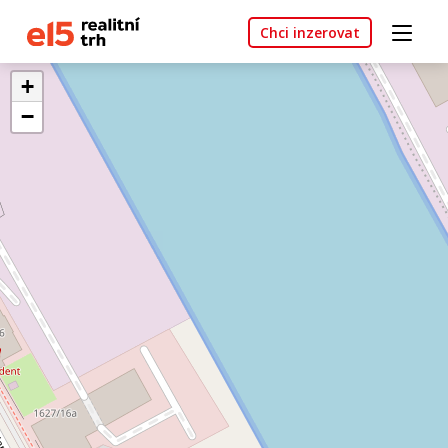
Chci inzerovat
+
−