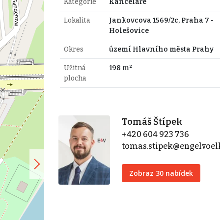
Kategorie
Kanceláře
Lokalita
Jankovcova 1569/2c, Praha 7 -
Holešovice
Okres
území Hlavního města Prahy
Užitná
198 m²
plocha
Tomáš Štípek
+420 604 923 736
tomas.stipek@engelvoel
Zobraz 30 nabídek