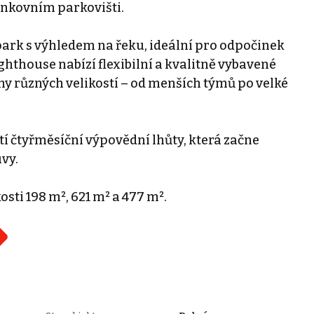
enkovním parkovišti.
park s výhledem na řeku, ideální pro odpočinek
hthouse nabízí flexibilní a kvalitně vybavené
y různých velikostí – od menších týmů po velké
í čtyřměsíční výpovědní lhůty, která začne
vy.
osti 198 m², 621 m² a 477 m².