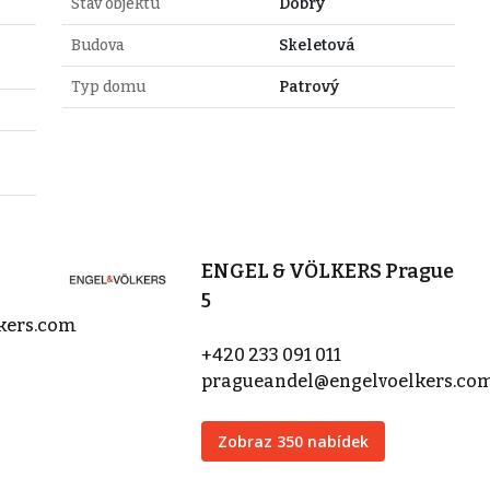
Stav objektu
Dobrý
Budova
Skeletová
Typ domu
Patrový
ENGEL & VÖLKERS Prague
5
kers.com
+420 233 091 011
pragueandel@engelvoelkers.co
Zobraz 350 nabídek