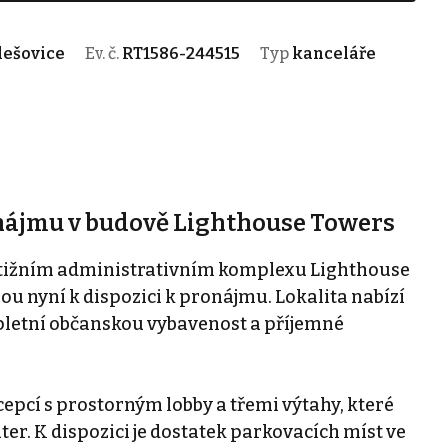
lešovice
Ev. č.
RT1586-244515
Typ
kanceláře
nájmu v budově Lighthouse Towers
stižním administrativním komplexu Lighthouse
sou nyní k dispozici k pronájmu. Lokalita nabízí
letní občanskou vybavenost a příjemné
epcí s prostorným lobby a třemi výtahy, které
ter. K dispozici je dostatek parkovacích míst ve