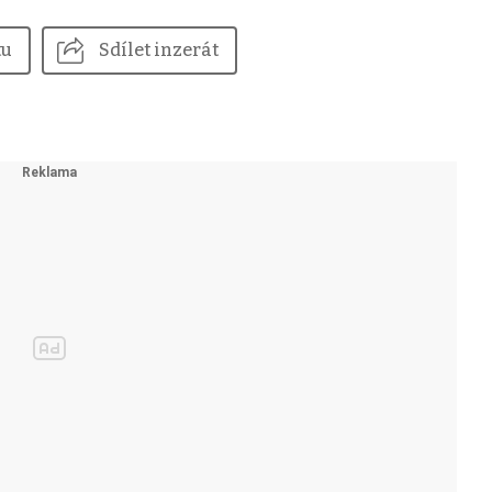
tu
Sdílet inzerát