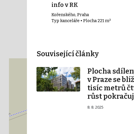
c
info v RK
5 - Smíchov
Kořenského, Praha
10 m²
Typ kanceláře • Plocha 221 m²
Související články
Plocha sdílen
v Praze se blí
tisíc metrů č
růst pokraču
8. 8. 2025