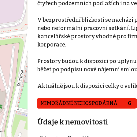
čtyřech podzemních podlažích i na v
V bezprostřední blízkosti se nachází 
nebo neformální pracovní setkání. Lig
kancelářské prostory vhodné pro firm
korporace.
Prostory budou k dispozici po uplynut
běžet po podpisu nové nájemní smlou
Aktuálně jsou k dispozici celky o velik
MIMOŘÁDNĚ NEHOSPODÁRNÁ
G
Údaje k nemovitosti