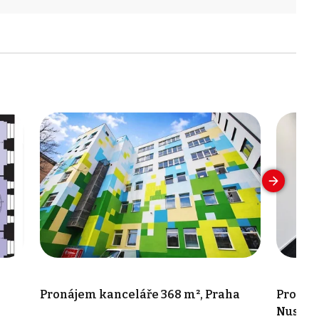
a
Pronájem kanceláře 368 m², Praha
Pronáje
Nusle