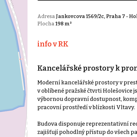
Adresa
Jankovcova 1569/2c, Praha 7 - Ho
Plocha
198 m²
info v RK
Kancelářské prostory k pro
Moderní kancelářské prostory v pre
v oblíbené pražské čtvrti Holešovice j
výbornou dopravní dostupnost, komp
pracovní prostředí v blízkosti Vltavy.
Budova disponuje reprezentativní rec
zajišťují pohodlný přístup do všech pa