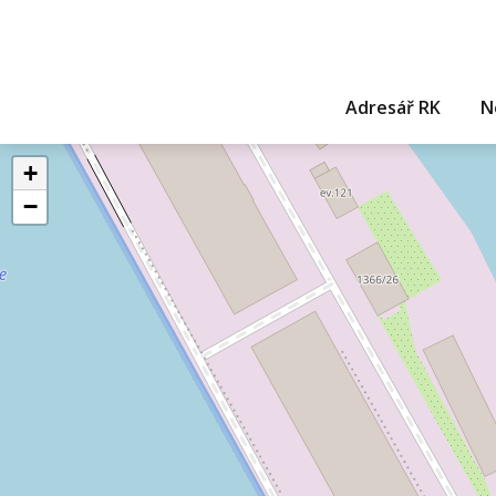
Adresář RK
N
+
−