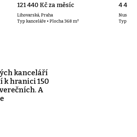
121 440 Kč za měsíc
4 490 
Lihovarská, Praha
Nuselská
Typ kanceláře • Plocha 368 m²
Typ kanc
ých kanceláří
ží k hranici 150
tverečních. A
je